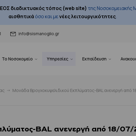
ΕΟΣ διαδικτυακός τόπος (web site)
της Νοσοκομειακής Μ
αισθητικά
όσο και με
νέες λειτουργικότητες
.
1
info@sismanoglio.gr
Το Νοσοκομείο
Υπηρεσίες
Εκπαίδευση
Ανακοι
ας
Μονάδα Βρογχοκυψελιδικού Εκπλύματος-BAL ανενεργή από 1
πλύματος-BAL ανενεργή από 18/07/