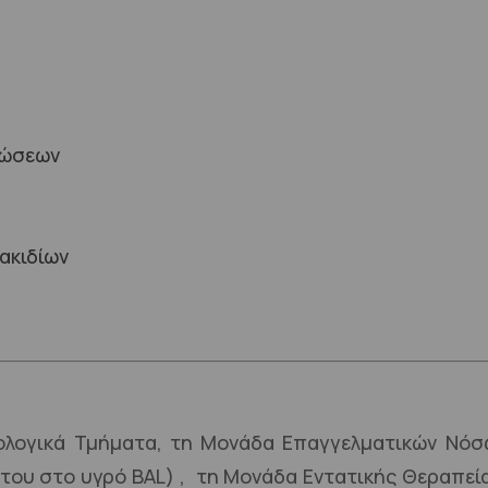
ρώσεων
ακιδίων
ολογικά Τμήματα, τη Μονάδα Επαγγελματικών Νόσ
ντου στο υγρό BAL) , τη Μονάδα Εντατικής Θεραπεί