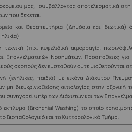
οσοκομείου μας, συμβάλλοντας αποτελεσματικά στ
των που δέχεται.
μεία και Θεραπευτήρια (Δημόσια και Ιδιωτικά)
ηλικία).
 τεχνική (π.χ. κυψελιδική αιμορραγία, ηωσινόφιλ
ι Επαγγελματικών Νοσημάτων. Προσπάθειες για 
ικούς σκοπούς δεν ευσταθούν ούτε υιοθετούνται στη
ενή (ενήλικες, παιδιά) με εικόνα Διάχυτου Πνευ
 μη διευκρινισθείσης αιτιολογίας στην αξονική τ
 που συνηγορεί υπέρ των Διάχυτων και των Επαγγελμ
 έκπλυμα (Bronchial Washing) το οποίο χρησιμοποι
ό το Βιοπαθολογικό και το Κυτταρολογικό Τμήμα.