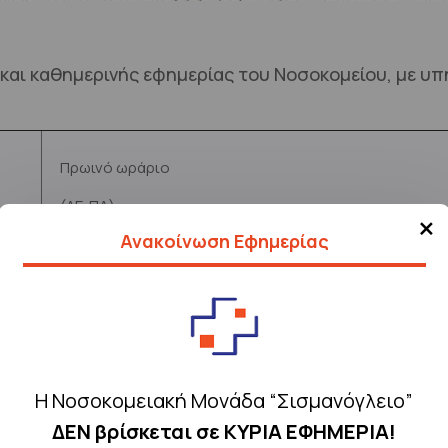
και καθημερινής εφημερίας του Νοσοκομείου, με υπ
Πρωινό ωράριο
(ΔΕ-ΠΑ)
×
Ανακοίνωση Εφημερίας
ων
08.00-10.00 και 12.00-15.00
08.00-10.00 και 12.00-15.00
Η Νοσοκομειακή Μονάδα “Σισμανόγλειο”
Κατόπιν συνεννόησης
ΔΕΝ βρίσκεται σε ΚΥΡΙΑ ΕΦΗΜΕΡΙΑ!