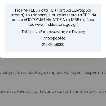
08.00-10.00 και 12.00-15.00
Για ΡΑΝΤΕΒΟΥ στα ΤΕΙ (Τακτικά Εξωτερικά
Ιατρεία) του Νοσοκομείου καλείτε για τα ΠΡΩΪΝΑ
και τα ΑΠΟΓΕΥΜΑΤΙΝΑ ΙΑΤΡΕΙΑ το 1566 (ή μέσω
τουργεί καθημερινά από Δευτέρα μέχρι Παρασκευή.
του www.finddoctors.gov.gr)
Τηλέφωνο Επικοινωνίας για Γενικές
 επίσημες αργίες.
Πληροφορίες
213-2058000
κπλύματος-BAL είναι η Κωνσταντίνα Τσακανίκα, Δ
νολόγος Ιατρικών Εργαστηρίων Ζαφειρία Γεωργιοπο
ροτεχνολογικός και ξενοδοχειακός) και αποτελείται