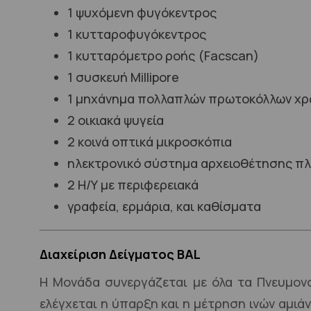
1 ψυχόμενη φυγόκεντρος
1 κυτταροφυγόκεντρος
1 κυτταρόμετρο ροής (Facscan)
1 συσκευή Millipore
1 μηχάνημα πολλαπλών πρωτοκόλλων χ
2 οικιακά ψυγεία
2 κοινά οπτικά μικροσκόπια
ηλεκτρονικό σύστημα αρχειοθέτησης πλ
2 Η/Υ με περιφερειακά
γραφεία, ερμάρια, και καθίσματα
Διαχείριση Δείγματος BAL
Η Μονάδα συνεργάζεται με όλα τα Πνευμον
ελέγχεται η ύπαρξη και η μέτρηση ινών αμιά