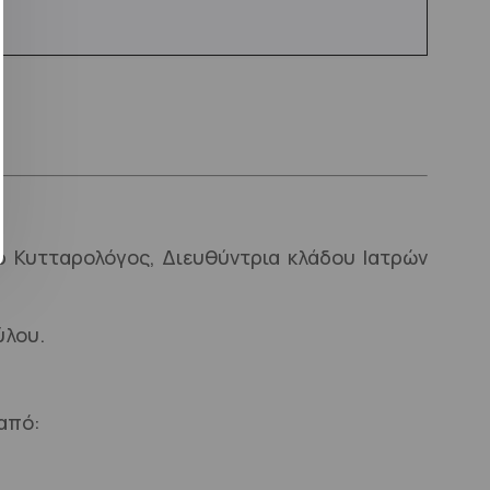
ρ Κυτταρολόγος, Διευθύντρια κλάδου Ιατρών
ύλου.
 από: