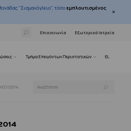
ονάδας "Σισμανόγλειο", τόσο
εμπλουτισμένος
×
Επικοινωνία
Εξωτερικά Ιατρεία
νώσεις
Τμήμα Επειγόντων Περιστατικών
EL
8/07/2014
2014