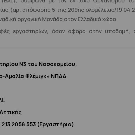
(BAL), σύμφωνα με τον εν ισχύ Οργανισμού του 
ας (αρ. απόφασης 5 της 209ης ολομέλειας/19.04.
οναδική οργανική Μονάδα στον Eλλαδικό χώρο.
αφές εργαστηρίων, όσον αφορά στην υποδομή, σ
τηρίου Ν3 του Νοσοκομείου.
ο-Αμαλία Φλέμιγκ» ΝΠΔΔ
AL
 Αττικής
- 213 2058 553 (Εργαστήριο)