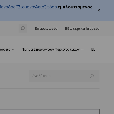
ονάδας "Σισμανόγλειο", τόσο
εμπλουτισμένος
×
Επικοινωνία
Εξωτερικά Ιατρεία
νώσεις
Τμήμα Επειγόντων Περιστατικών
EL