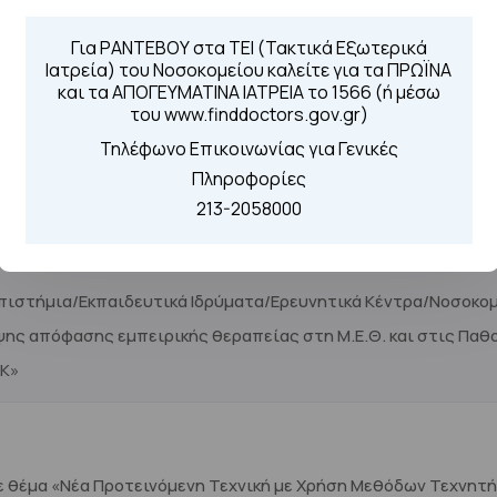
μογές για τη διαχείριση/υποστήριξη μονάδων υγείας» με τίτλ
ύ Νοσοκομειακής Μονάδας, για τον προγραμματισμό και ενημ
Για ΡΑΝΤΕΒΟΥ στα ΤΕΙ (Τακτικά Εξωτερικά
Ιατρεία) του Νοσοκομείου καλείτε για τα ΠΡΩΪΝΑ
και τα ΑΠΟΓΕΥΜΑΤΙΝΑ ΙΑΤΡΕΙΑ το 1566 (ή μέσω
του www.finddoctors.gov.gr)
Τηλέφωνο Επικοινωνίας για Γενικές
ηνικής Δημόσιας Διοίκησης
με θέμα «Διαδικτυακό πληροφορ
Πληροφορίες
213-2058000
πιστήμια/Εκπαιδευτικά Ιδρύματα/Ερευνητικά Κέντρα/Νοσοκομε
ης απόφασης εμπειρικής θεραπείας στη Μ.Ε.Θ. και στις Παθο
ΓΚ»
ε θέμα «Νέα Προτεινόμενη Τεχνική με Χρήση Μεθόδων Τεχνητ