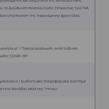
 οργανωμένης και ανεμπόδιστης εκπαιδευτικής
και τη Διεύθυνση Νοσηλευτικής Υπηρεσίας του ΓΝΑ
λή βελτιστοποίηση της παρεχόμενης φροντίδας
ανόγλειο" / Ταχεία οργάνωση, ανάπτυξη και
μωξης COVID-19»
σμανόγλειο / Διαδικτυακό πληροφοριακό σύστημα
άστοτε Μονάδας Μελέτης Ύπνου»