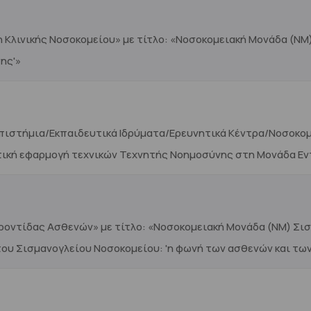
 Κλινικής Νοσοκομείου» με τίτλο: «Νοσοκομειακή Μονάδα (Ν
ης'»
πιστήμια/Εκπαιδευτικά Ιδρύματα/Ερευνητικά Κέντρα/Νοσοκομεί
τική εφαρμογή τεχνικών Τεχνητής Νοημοσύνης στη Μονάδα Εν
ροντίδας Ασθενών» με τίτλο: «Νοσοκομειακή Μονάδα (ΝΜ) Σισ
ου Σισμανογλείου Νοσοκομείου: 'η φωνή των ασθενών και των