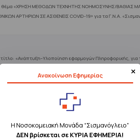
Ι) με θέμα «ΧΡΗΣΗ ΜΕΘΟΔΩΝ ΤΕΧΝΗΤΗΣ ΝΟΗΜΟΣΥΝΗΣ/ΒΑΘΙΑΣ 
ΩΝ ΑΡΤΗΡΙΩΝ ΣΕ ΑΣΘΕΝΕΙΣ COVID-19» για τα Γ.Ν.Α. «Σισμανόγ
 τίτλο: «Ανάπτυξη–Υλοποίηση εφαρμογών Πληροφορικής, για
×
κών (ΤΕΠ) και την παροχή σύγχρονων μέσων στην ενημέρωση 
Ανακοίνωση Εφημερίας
επιστήμια/Εκπαιδευτικά Ιδρύματα/Ερευνητικά Κέντρα/Νοσοκομ
πειγόντων Περιστατικών (ΤΕΠ) της Νοσοκομειακής Μονάδας '
Η Νοσοκομειακή Μονάδα “Σισμανόγλειο”
ΔΕΝ βρίσκεται σε ΚΥΡΙΑ ΕΦΗΜΕΡΙΑ!