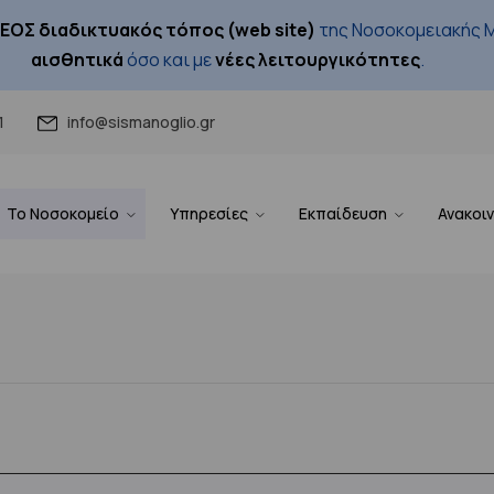
ΕΟΣ διαδικτυακός τόπος (web site)
της Νοσοκομειακής Μ
αισθητικά
όσο και με
νέες λειτουργικότητες
.
1
info@sismanoglio.gr
Το Νοσοκομείο
Υπηρεσίες
Εκπαίδευση
Ανακοι