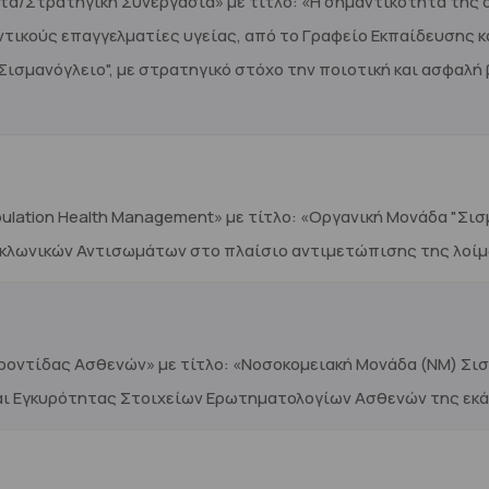
τα/Στρατηγική Συνεργασία» με τίτλο: «Η σημαντικότητα της
οντικούς επαγγελματίες υγείας, από το Γραφείο Εκπαίδευσης 
"Σισμανόγλειο", με στρατηγικό στόχο την ποιοτική και ασφα
lation Health Management» με τίτλο: «Οργανική Μονάδα "Σισμ
κλωνικών Αντισωμάτων στο πλαίσιο αντιμετώπισης της λοί
ροντίδας Ασθενών» με τίτλο: «Νοσοκομειακή Μονάδα (ΝΜ) Σι
ι Εγκυρότητας Στοιχείων Ερωτηματολογίων Ασθενών της εκ