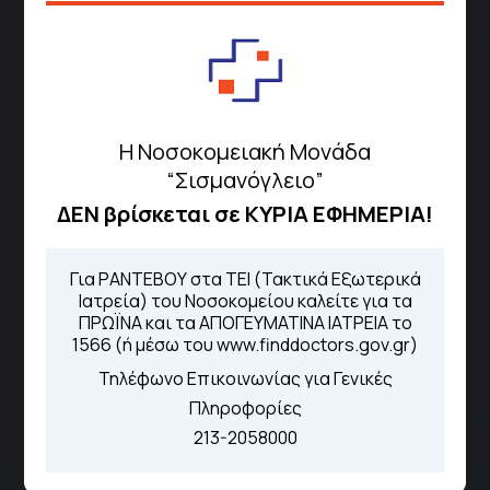
App"
ΓΝΑ Νοσοκομείο Σισμανόγλειο - Αμαλία Φλέμιγκ
Η Νοσοκομειακή Μονάδα
Το Σισμανόγλειο συνεργάζεται με άλλα νοσηλευτικά
“Σισμανόγλειο”
ιδρύματα και μονάδες υγείας στα πλαίσια εφαρμογής
ΔΕΝ βρίσκεται σε ΚΥΡΙΑ ΕΦΗΜΕΡΙΑ!
ειδικών προγραμμάτων βελτίωσης της ποιότητας
φροντίδας της υγείας σε εθνικό επίπεδο.
Για ΡΑΝΤΕΒΟΥ στα ΤΕΙ (Τακτικά Εξωτερικά
Διασυνδεόμενα Νοσοκομεία
Ιατρεία) του Νοσοκομείου καλείτε για τα
ΠΡΩΪΝΑ και τα ΑΠΟΓΕΥΜΑΤΙΝΑ ΙΑΤΡΕΙΑ το
1566 (ή μέσω του www.finddoctors.gov.gr)
Γενικό Νοσοκομείο
Μελισσίων “Άμαλία Φλέμιγκ”
Τηλέφωνο Επικοινωνίας για Γενικές
Πληροφορίες
Γενικό Νοσοκομείο Παίδων
Πεντέλης
213-2058000
Άμεσοι Σύνδεσμοι