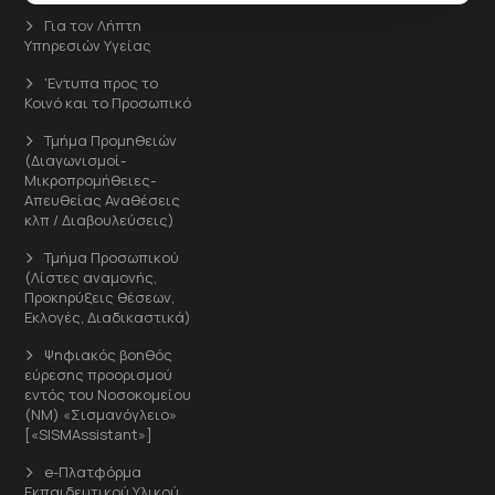
Για τον Λήπτη
Υπηρεσιών Υγείας
'Εντυπα προς το
Κοινό και το Προσωπικό
Τμήμα Προμηθειών
(Διαγωνισμοί-
Μικροπρομήθειες-
Απευθείας Αναθέσεις
κλπ / Διαβουλεύσεις)
Τμήμα Προσωπικού
(Λίστες αναμονής,
Προκηρύξεις θέσεων,
Εκλογές, Διαδικαστικά)
Ψηφιακός βοηθός
εύρεσης προορισμού
εντός του Νοσοκομείου
(ΝΜ) «Σισμανόγλειο»
[«SISMAssistant»]
e-Πλατφόρμα
Εκπαιδευτικού Υλικού