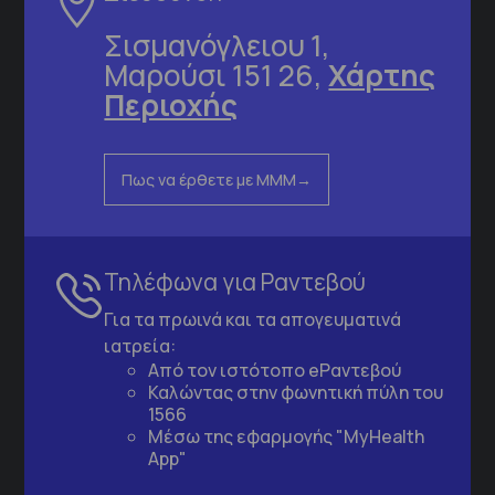
Σισμανόγλειου 1,
Μαρούσι 151 26,
Χάρτης
Περιοχής
Πως να έρθετε με ΜΜΜ
Τηλέφωνα για Ραντεβού
Για τα πρωινά και τα απογευματινά
ιατρεία:
Από τον ιστότοπο
eΡαντεβού
Καλώντας στην φωνητική πύλη του
1566
Μέσω της εφαρμογής "MyHealth
App"