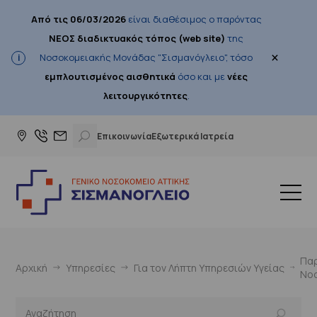
Από τις 06/03/2026
είναι διαθέσιμος ο παρόντας
ΝΕΟΣ διαδικτυακός τόπος (web site)
της
×
Νοσοκομειακής Μονάδας "Σισμανόγλειο", τόσο
εμπλουτισμένος αισθητικά
όσο και με
νέες
λειτουργικότητες
.
Επικοινωνία
Εξωτερικά Ιατρεία
Πα
Αρχική
Υπηρεσίες
Για τον Λήπτη Υπηρεσιών Υγείας
Νο