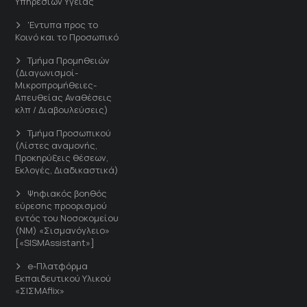
Υπηρεσιών Υγείας
'Εντυπα προς το
Κοινό και το Προσωπικό
Τμήμα Προμηθειών
(Διαγωνισμοί-
Μικροπρομήθειες-
Απευθείας Αναθέσεις
κλπ / Διαβουλεύσεις)
Τμήμα Προσωπικού
(Λίστες αναμονής,
Προκηρύξεις θέσεων,
Εκλογές, Διαδικαστικά)
Ψηφιακός βοηθός
εύρεσης προορισμού
εντός του Νοσοκομείου
(ΝΜ) «Σισμανόγλειο»
[«SISMAssistant»]
e-Πλατφόρμα
Εκπαιδευτικού Υλικού
«ΣΙΣΜΑflix»