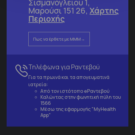
Σισμανόγλειου 1,
Μαρούσι 151 26,
Χάρτης
Περιοχής
Πως να έρθετε με ΜΜΜ
Τηλέφωνα για Ραντεβού
Για τα πρωινά και τα απογευματινά
ιατρεία:
Από τον ιστότοπο
eΡαντεβού
Καλώντας στην φωνητική πύλη του
1566
Μέσω της εφαρμογής "MyHealth
App"