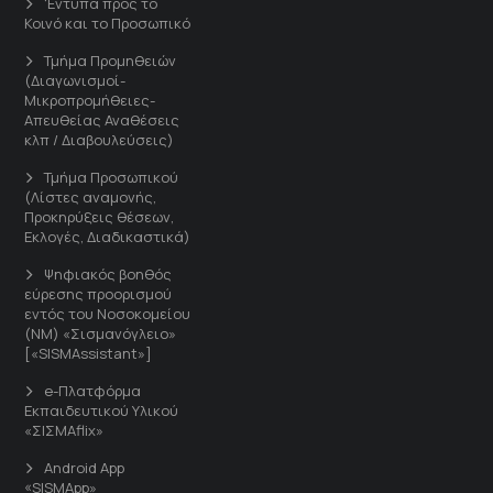
'Εντυπα προς το
Κοινό και το Προσωπικό
Τμήμα Προμηθειών
(Διαγωνισμοί-
Μικροπρομήθειες-
Απευθείας Αναθέσεις
κλπ / Διαβουλεύσεις)
Τμήμα Προσωπικού
(Λίστες αναμονής,
Προκηρύξεις θέσεων,
Εκλογές, Διαδικαστικά)
Ψηφιακός βοηθός
εύρεσης προορισμού
εντός του Νοσοκομείου
(ΝΜ) «Σισμανόγλειο»
[«SISMAssistant»]
e-Πλατφόρμα
Εκπαιδευτικού Υλικού
«ΣΙΣΜΑflix»
Android App
«SISMApp»