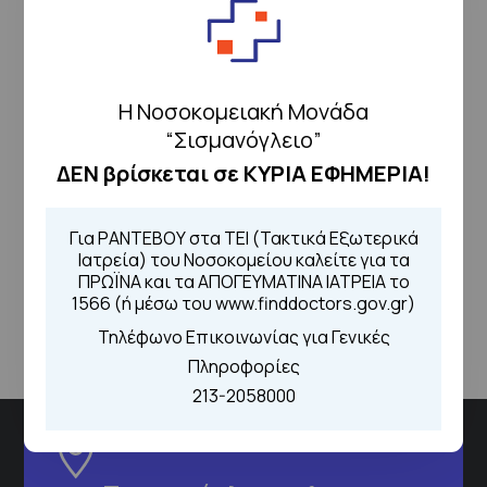
ειδικό κυτίο το ερωτηματολόγιο
μέτρησης ικανοποίησης. Μας
βοηθάτε να γίνουμε καλύτεροι.
Η Νοσοκομειακή Μονάδα
“Σισμανόγλειο”
ΔΕΝ βρίσκεται σε ΚΥΡΙΑ ΕΦΗΜΕΡΙΑ!
Για ΡΑΝΤΕΒΟΥ στα ΤΕΙ (Τακτικά Εξωτερικά
Ιατρεία) του Νοσοκομείου καλείτε για τα
Επιστροφή
ΠΡΩΪΝΑ και τα ΑΠΟΓΕΥΜΑΤΙΝΑ ΙΑΤΡΕΙΑ το
1566 (ή μέσω του www.finddoctors.gov.gr)
Τηλέφωνο Επικοινωνίας για Γενικές
Πληροφορίες
213-2058000
Διεύθυνση