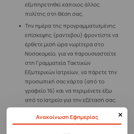
εξυπηρετηθεί κάποιος άλλος
πολίτης στη θέση σας.
Την ημέρα της προγραμματισμένης
επίσκεψης (ραντεβού) φροντίστε να
έρθετε μισή ώρα νωρίτερα στο
Νοσοκομείο, για να παρουσιαστείτε
στη Γραμματεία Τακτικών
Εξωτερικών Ιατρείων, να πάρετε την
προσωπική σας κάρτα (από το
γραφείο 16) και να περιμένετε έξω
από το Ιατρείο για την εξέτασή σας.
×
Πριν φύγετε από τα Τακτικά
Ανακοίνωση Εφημερίας
Εξωτερικά Ιατρεία παρακαλείστε να
συμπληρώσετε και να ρίξετε στο