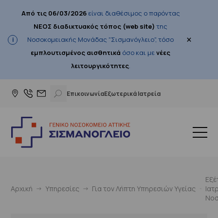
Από τις 06/03/2026
είναι διαθέσιμος ο παρόντας
ΝΕΟΣ διαδικτυακός τόπος (web site)
της
×
Νοσοκομειακής Μονάδας "Σισμανόγλειο", τόσο
εμπλουτισμένος αισθητικά
όσο και με
νέες
λειτουργικότητες
.
Επικοινωνία
Εξωτερικά Ιατρεία
Εξέ
Αρχική
Υπηρεσίες
Για τον Λήπτη Υπηρεσιών Υγείας
Ιατ
Νοσ