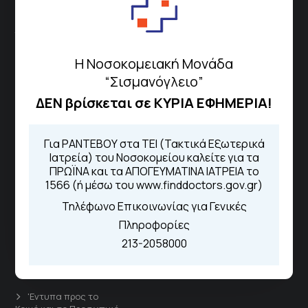
ΓΝΑ Νοσοκομείο Σισμανόγλειο - Αμαλία Φλέμιγκ
Το Σισμανόγλειο συνεργάζεται με άλλα νοσηλευτικά
ιδρύματα και μονάδες υγείας στα πλαίσια εφαρμογής
Η Νοσοκομειακή Μονάδα
ειδικών προγραμμάτων βελτίωσης της ποιότητας
“Σισμανόγλειο”
φροντίδας της υγείας σε εθνικό επίπεδο.
ΔΕΝ βρίσκεται σε ΚΥΡΙΑ ΕΦΗΜΕΡΙΑ!
Διασυνδεόμενα Νοσοκομεία
Για ΡΑΝΤΕΒΟΥ στα ΤΕΙ (Τακτικά Εξωτερικά
Ιατρεία) του Νοσοκομείου καλείτε για τα
Γενικό Νοσοκομείο
Μελισσίων “Άμαλία Φλέμιγκ”
ΠΡΩΪΝΑ και τα ΑΠΟΓΕΥΜΑΤΙΝΑ ΙΑΤΡΕΙΑ το
1566 (ή μέσω του www.finddoctors.gov.gr)
Γενικό Νοσοκομείο Παίδων
Τηλέφωνο Επικοινωνίας για Γενικές
Πεντέλης
Πληροφορίες
Άμεσοι Σύνδεσμοι
213-2058000
Για τον Λήπτη
Υπηρεσιών Υγείας
'Εντυπα προς το