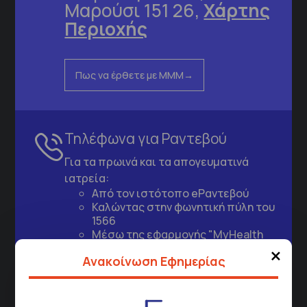
Μαρούσι 151 26,
Χάρτης
Περιοχής
Πως να έρθετε με ΜΜΜ
Τηλέφωνα για Ραντεβού
Για τα πρωινά και τα απογευματινά
ιατρεία:
Από τον ιστότοπο
eΡαντεβού
Καλώντας στην φωνητική πύλη του
1566
Μέσω της εφαρμογής "MyHealth
×
App"
Ανακοίνωση Εφημερίας