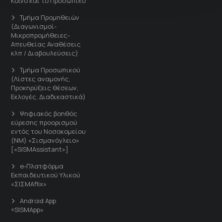
Κοινό και το Προσωπικό
Τμήμα Προμηθειών
(Διαγωνισμοί-
Μικροπρομήθειες-
Απευθείας Αναθέσεις
κλπ / Διαβουλεύσεις)
Τμήμα Προσωπικού
(Λίστες αναμονής,
Προκηρύξεις θέσεων,
Εκλογές, Διαδικαστικά)
Ψηφιακός βοηθός
εύρεσης προορισμού
εντός του Νοσοκομείου
(ΝΜ) «Σισμανόγλειο»
[«SISMAssistant»]
e-Πλατφόρμα
Εκπαιδευτικού Υλικού
«ΣΙΣΜΑflix»
Android App
«SISMApp»