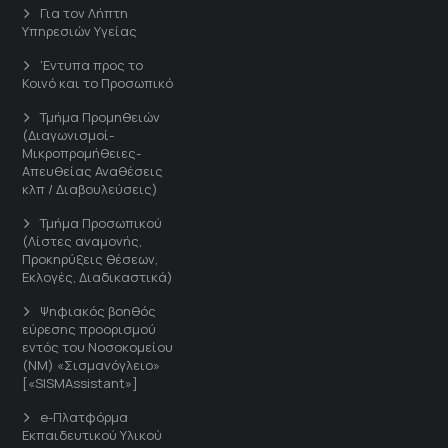
Για τον Λήπτη
Υπηρεσιών Υγείας
'Εντυπα προς το
Κοινό και το Προσωπικό
Τμήμα Προμηθειών
(Διαγωνισμοί-
Μικροπρομήθειες-
Απευθείας Αναθέσεις
κλπ / Διαβουλεύσεις)
Τμήμα Προσωπικού
(Λίστες αναμονής,
Προκηρύξεις θέσεων,
Εκλογές, Διαδικαστικά)
Ψηφιακός βοηθός
εύρεσης προορισμού
εντός του Νοσοκομείου
(ΝΜ) «Σισμανόγλειο»
[«SISMAssistant»]
e-Πλατφόρμα
Εκπαιδευτικού Υλικού