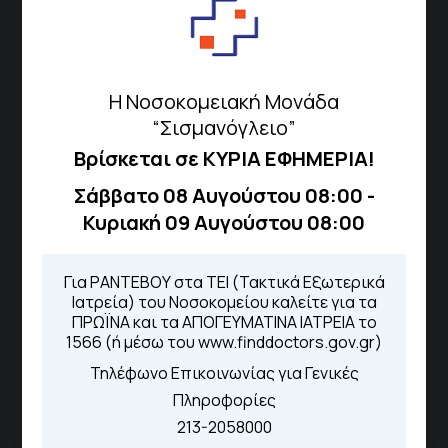
Διεύθυνση
Σισμανόγλειου 1,
Μαρούσι 151 26,
Χάρτης
Η Νοσοκομειακή Μονάδα
Περιοχής
“Σισμανόγλειο”
Βρίσκεται σε ΚΥΡΙΑ ΕΦΗΜΕΡΙΑ!
Σάββατο 08 Αυγούστου 08:00 -
Πως να έρθετε με ΜΜΜ
Κυριακή 09 Αυγούστου 08:00
Τηλέφωνα για Ραντεβού
Για ΡΑΝΤΕΒΟΥ στα ΤΕΙ (Τακτικά Εξωτερικά
Ιατρεία) του Νοσοκομείου καλείτε για τα
Για τα πρωινά και τα απογευματινά
ΠΡΩΪΝΑ και τα ΑΠΟΓΕΥΜΑΤΙΝΑ ΙΑΤΡΕΙΑ το
1566 (ή μέσω του www.finddoctors.gov.gr)
ιατρεία:
Από τον ιστότοπο
eΡαντεβού
Τηλέφωνο Επικοινωνίας για Γενικές
Καλώντας στην φωνητική πύλη του
Πληροφορίες
1566
Μέσω της εφαρμογής "MyHealth
213-2058000
App"