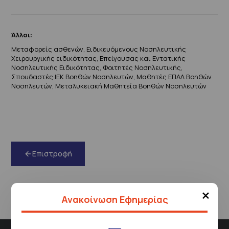
Άλλοι:
Μεταφορείς ασθενών, Ειδικευόμενους Νοσηλευτικής
Χειρουργικής ειδικότητας, Επείγουσας και Εντατικής
Νοσηλευτικής Ειδικότητας, Φοιτητές Νοσηλευτικής,
Σπουδαστές ΙΕΚ Βοηθών Νοσηλευτών, Μαθητές ΕΠΑΛ Βοηθών
Νοσηλευτών, Μεταλυκειακή Μαθητεία Βοηθών Νοσηλευτών
Επιστροφή
×
Ανακοίνωση Εφημερίας