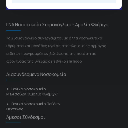
ΓΝΑ Νοσοκομείο Σισμανόγλειο - Αμαλία Φλέμιγκ
Το Σισμανόγλειο συνεργάζεται με άλλα νοσηλευτικά
ιδρύματα και μονάδες υγείας στα πλαίσια εφαρμογής
ειδικών προγραμμάτων βελτίωσης της ποιότητας
φροντίδας της υγείας σε εθνικό επίπεδο.
Διασυνδεόμενα Νοσοκομεία
Γενικό Νοσοκομείο
Μελισσίων “Άμαλία Φλέμιγκ”
Γενικό Νοσοκομείο Παίδων
Πεντέλης
Άμεσοι Σύνδεσμοι