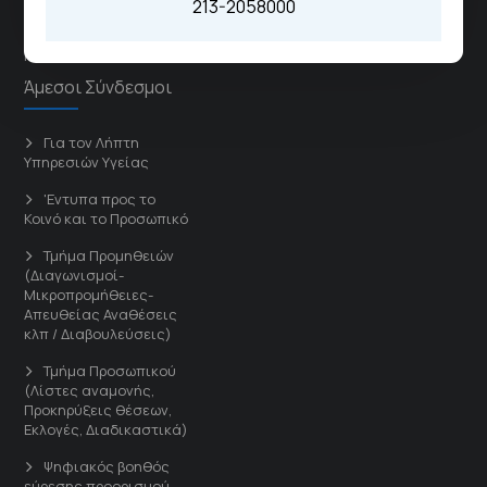
213-2058000
Γενικό Νοσοκομείο Παίδων
Πεντέλης
Άμεσοι Σύνδεσμοι
Για τον Λήπτη
Υπηρεσιών Υγείας
'Εντυπα προς το
Κοινό και το Προσωπικό
Τμήμα Προμηθειών
(Διαγωνισμοί-
Μικροπρομήθειες-
Απευθείας Αναθέσεις
κλπ / Διαβουλεύσεις)
Τμήμα Προσωπικού
(Λίστες αναμονής,
Προκηρύξεις θέσεων,
Εκλογές, Διαδικαστικά)
Ψηφιακός βοηθός
εύρεσης προορισμού