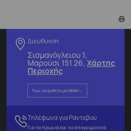
Διεύθυνση
Σισμανόγλειου 1,
Μαρούσι 151 26,
Χάρτης
Περιοχής
Πως να έρθετε με ΜΜΜ
Τηλέφωνα για Ραντεβού
Για τα πρωινά και τα απογευματινά