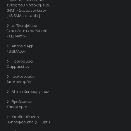
εντός του Νοσοκομείου
(ΝΜ) «Σισμανόγλειο»
[«SISMAssistant»]
e-Πλατφόρμα
Εκπαιδευτικού Υλικού
«ΣΙΣΜΑflix»
Android App
«SISMApp»
Πρόγραμμα
Φαρμακείων
Ισολογισμός-
Απολογισμός
Λίστα Χειρουργείων
Βραβεύσεις
Καινοτομία
Υποδιεύθυνση
Πληροφορικής (I.T. Dpt.)