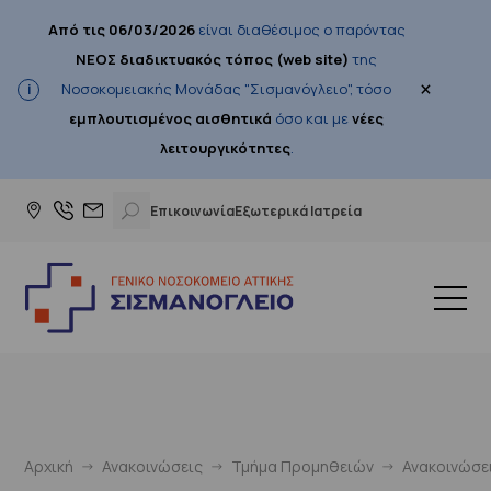
Από τις 06/03/2026
είναι διαθέσιμος ο παρόντας
ΝΕΟΣ διαδικτυακός τόπος (web site)
της
×
Νοσοκομειακής Μονάδας "Σισμανόγλειο", τόσο
εμπλουτισμένος αισθητικά
όσο και με
νέες
λειτουργικότητες
.
Επικοινωνία
Εξωτερικά Ιατρεία
Αρχική
Ανακοινώσεις
Τμήμα Προμηθειών
Ανακοινώσε