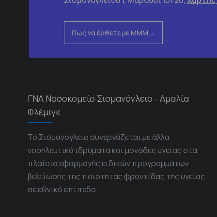
Σισμανόγλειου 1, Μαρούσι 151 26,
Χάρτης
Πως να έρθετε με ΜΜΜ
ΓΝΑ Νοσοκομείο Σισμανόγλειο - Αμαλία
Φλέμιγκ
Το Σισμανόγλειο συνεργάζεται με άλλα
νοσηλευτικά ιδρύματα και μονάδες υγείας στα
πλαίσια εφαρμογής ειδικών προγραμμάτων
βελτίωσης της ποιότητας φροντίδας της υγείας
σε εθνικό επίπεδο.