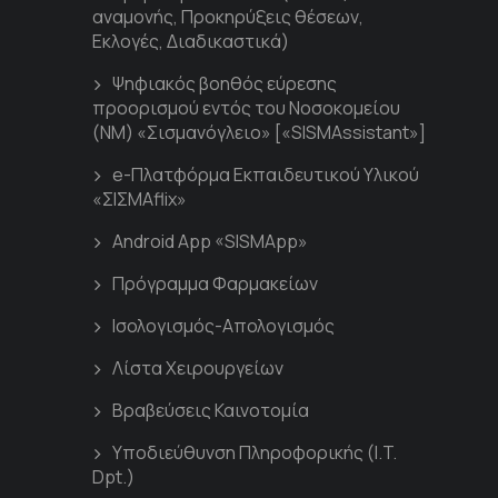
αναμονής, Προκηρύξεις θέσεων,
Εκλογές, Διαδικαστικά)
Ψηφιακός βοηθός εύρεσης
προορισμού εντός του Νοσοκομείου
(ΝΜ) «Σισμανόγλειο» [«SISMAssistant»]
e-Πλατφόρμα Εκπαιδευτικού Υλικού
«ΣΙΣΜΑflix»
Android App «SISMApp»
Πρόγραμμα Φαρμακείων
Ισολογισμός-Απολογισμός
Λίστα Χειρουργείων
Βραβεύσεις Καινοτομία
Υποδιεύθυνση Πληροφορικής (I.T.
Dpt.)