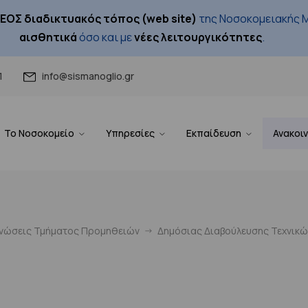
ΕΟΣ διαδικτυακός τόπος (web site)
της Νοσοκομειακής Μ
αισθητικά
όσο και με
νέες λειτουργικότητες
.
1
info@sismanoglio.gr
Το Νοσοκομείο
Υπηρεσίες
Εκπαίδευση
Ανακοι
ινώσεις Τμήματος Προμηθειών
Δημόσιας Διαβούλευσης Τεχνικ