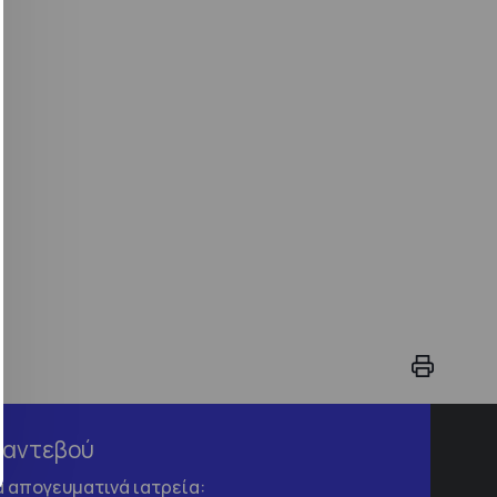
Ραντεβού
τα απογευματινά ιατρεία: