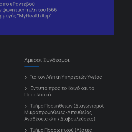
τοπο
eΡαντεβού
 φωνητική πύλη του 1566
ρμογής "MyHealth App"
Άμεσοι Σύνδεσμοι
Για τον Λήπτη Υπηρεσιών Υγείας
'Εντυπα προς το Κοινό και το
Προσωπικό
Τμήμα Προμηθειών (Διαγωνισμοί-
Μικροπρομήθειες-Απευθείας
Αναθέσεις κλπ / Διαβουλεύσεις)
Τμήμα Προσωπικού (Λίστες