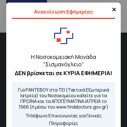
×
Ανακοίνωση Εφημερίας
Διεύθυνση
Σισμανόγλειου 1,
Η Νοσοκομειακή Μονάδα
“Σισμανόγλειο”
Μαρούσι 151 26,
Χάρτης
Περιοχής
ΔΕΝ βρίσκεται σε ΚΥΡΙΑ ΕΦΗΜΕΡΙΑ!
Για ΡΑΝΤΕΒΟΥ στα ΤΕΙ (Τακτικά Εξωτερικά
Πως να έρθετε με ΜΜΜ
Ιατρεία) του Νοσοκομείου καλείτε για τα
ΠΡΩΪΝΑ και τα ΑΠΟΓΕΥΜΑΤΙΝΑ ΙΑΤΡΕΙΑ το
1566 (ή μέσω του www.finddoctors.gov.gr)
Τηλέφωνο Επικοινωνίας για Γενικές
Τηλέφωνα για Ραντεβού
Πληροφορίες