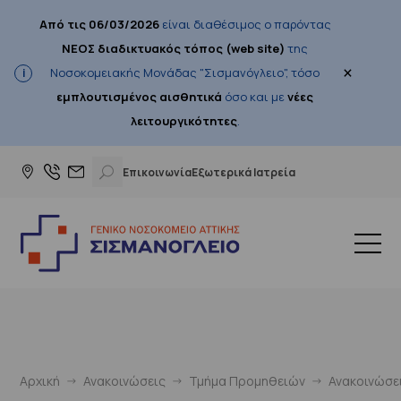
Από τις 06/03/2026
είναι διαθέσιμος ο παρόντας
ΝΕΟΣ διαδικτυακός τόπος (web site)
της
×
Νοσοκομειακής Μονάδας "Σισμανόγλειο", τόσο
εμπλουτισμένος αισθητικά
όσο και με
νέες
λειτουργικότητες
.
Επικοινωνία
Εξωτερικά Ιατρεία
Αρχική
Ανακοινώσεις
Τμήμα Προμηθειών
Ανακοινώσε