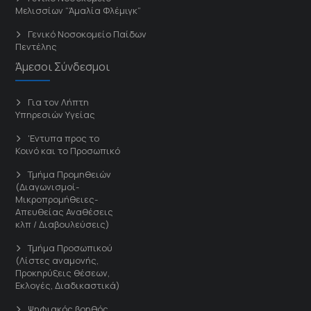
Μελισσίων “Άμαλία Φλέμιγκ”
Γενικό Νοσοκομείο Παίδων
Πεντέλης
Άμεσοι Σύνδεσμοι
Για τον Λήπτη
Υπηρεσιών Υγείας
'Εντυπα προς το
Κοινό και το Προσωπικό
Τμήμα Προμηθειών
(Διαγωνισμοί-
Μικροπρομήθειες-
Απευθείας Αναθέσεις
κλπ / Διαβουλεύσεις)
Τμήμα Προσωπικού
(Λίστες αναμονής,
Προκηρύξεις θέσεων,
Εκλογές, Διαδικαστικά)
Ψηφιακός βοηθός