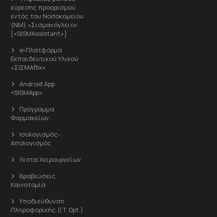
εύρεσης προορισμού
εντός του Νοσοκομείου
(ΝΜ) «Σισμανόγλειο»
[«SISMAssistant»]
e-Πλατφόρμα
Εκπαιδευτικού Υλικού
«ΣΙΣΜΑflix»
Android App
«SISMApp»
Πρόγραμμα
Φαρμακείων
Ισολογισμός-
Απολογισμός
Λίστα Χειρουργείων
Βραβεύσεις
Καινοτομία
Υποδιεύθυνση
Πληροφορικής (I.T. Dpt.)