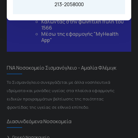
Για τα πρωινά και τα απογευματινά
213-2058000
ιατρεία:
Από τον ιστότοπο
eΡαντεβού
Καλώντας στην φωνητική πύλη του
1566
Μέσω της εφαρμογής "MyHealth
App"
ΓΝΑ Νοσοκομείο Σισμανόγλειο - Αμαλία Φλέμιγκ
Το Σισμανόγλειο συνεργάζεται με άλλα νοσηλευτικά
ιδρύματα και μονάδες υγείας στα πλαίσια εφαρμογής
ειδικών προγραμμάτων βελτίωσης της ποιότητας
φροντίδας της υγείας σε εθνικό επίπεδο.
Διασυνδεόμενα Νοσοκομεία
Γενικό Νοσοκομείο