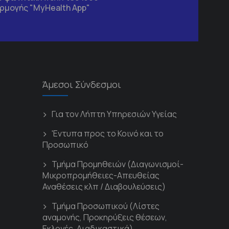
ρμογής "MyHealth App"
Άμεσοι Σύνδεσμοι
Για τον Λήπτη Υπηρεσιών Υγείας
'Εντυπα προς το Κοινό και το
Προσωπικό
Τμήμα Προμηθειών (Διαγωνισμοί-
Μικροπρομήθειες-Απευθείας
Αναθέσεις κλπ / Διαβουλεύσεις)
Τμήμα Προσωπικού (Λίστες
αναμονής, Προκηρύξεις θέσεων,
Εκλογές, Διαδικαστικά)