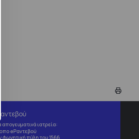
Ραντεβού
τα απογευματινά ιατρεία:
τοπο
eΡαντεβού
 φωνητική πύλη του 1566