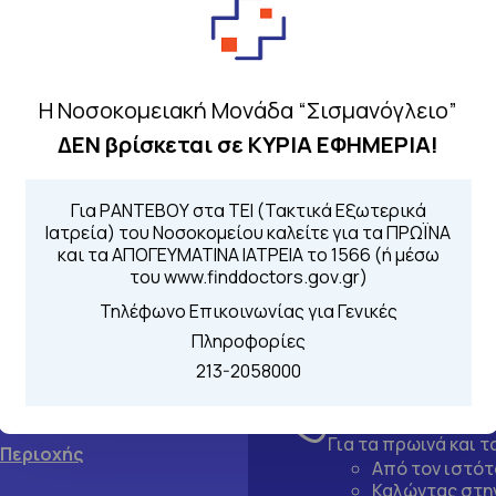
Η Νοσοκομειακή Μονάδα “Σισμανόγλειο”
ΔΕΝ βρίσκεται σε ΚΥΡΙΑ ΕΦΗΜΕΡΙΑ!
Για ΡΑΝΤΕΒΟΥ στα ΤΕΙ (Τακτικά Εξωτερικά
Ιατρεία) του Νοσοκομείου καλείτε για τα ΠΡΩΪΝΑ
και τα ΑΠΟΓΕΥΜΑΤΙΝΑ ΙΑΤΡΕΙΑ το 1566 (ή μέσω
του www.finddoctors.gov.gr)
Τηλέφωνο Επικοινωνίας για Γενικές
Πληροφορίες
213-2058000
Τηλέφωνα για 
Για τα πρωινά και 
 Περιοχής
Από τον ιστό
Καλώντας στην