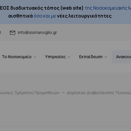
ΕΟΣ διαδικτυακός τόπος (web site)
της Νοσοκομειακής Μ
αισθητικά
όσο και με
νέες λειτουργικότητες
.
1
info@sismanoglio.gr
Το Νοσοκομείο
Υπηρεσίες
Εκπαίδευση
Ανακοι
ινώσεις Τμήματος Προμηθειών
Δημόσιας Διαβούλευσης Τεχνικ