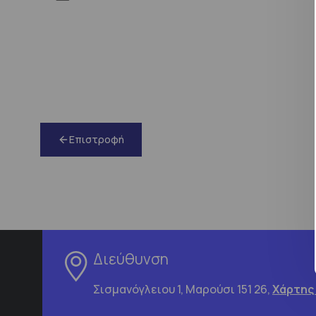
Επιστροφή
Διεύθυνση
Σισμανόγλειου 1, Μαρούσι 151 26,
Χάρτης