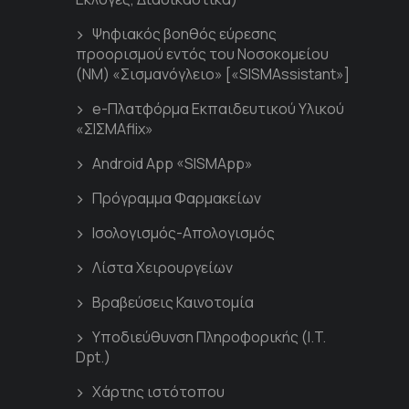
Ψηφιακός βοηθός εύρεσης
προορισμού εντός του Νοσοκομείου
(ΝΜ) «Σισμανόγλειο» [«SISMAssistant»]
e-Πλατφόρμα Εκπαιδευτικού Υλικού
«ΣΙΣΜΑflix»
Android App «SISMApp»
Πρόγραμμα Φαρμακείων
Ισολογισμός-Απολογισμός
Λίστα Χειρουργείων
Βραβεύσεις Καινοτομία
Υποδιεύθυνση Πληροφορικής (I.T.
Dpt.)
Χάρτης ιστότοπου