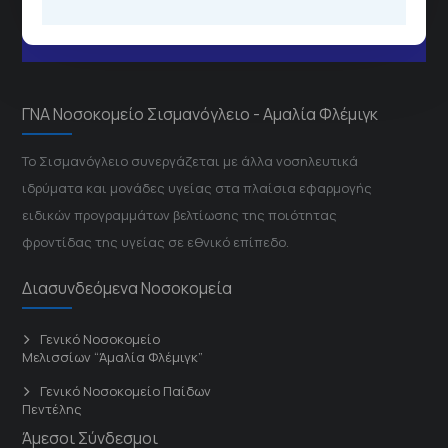
Μέσω της εφαρμογής "MyHealth
App"
ΓΝΑ Νοσοκομείο Σισμανόγλειο - Αμαλία Φλέμιγκ
Το Σισμανόγλειο συνεργάζεται με άλλα νοσηλευτικά
ιδρύματα και μονάδες υγείας στα πλαίσια εφαρμογής
ειδικών προγραμμάτων βελτίωσης της ποιότητας
φροντίδας της υγείας σε εθνικό επίπεδο.
Διασυνδεόμενα Νοσοκομεία
Γενικό Νοσοκομείο
Μελισσίων “Άμαλία Φλέμιγκ”
Γενικό Νοσοκομείο Παίδων
Πεντέλης
Άμεσοι Σύνδεσμοι