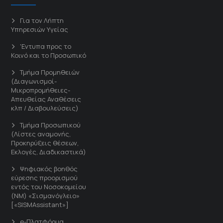
Για τον Λήπτη
Υπηρεσιών Υγείας
'Εντυπα προς το
Κοινό και το Προσωπικό
Τμήμα Προμηθειών
(Διαγωνισμοί-
Μικροπρομήθειες-
Απευθείας Αναθέσεις
κλπ / Διαβουλεύσεις)
Τμήμα Προσωπικού
(Λίστες αναμονής,
Προκηρύξεις θέσεων,
Εκλογές, Διαδικαστικά)
Ψηφιακός βοηθός
εύρεσης προορισμού
εντός του Νοσοκομείου
(ΝΜ) «Σισμανόγλειο»
[«SISMAssistant»]
e-Πλατφόρμα