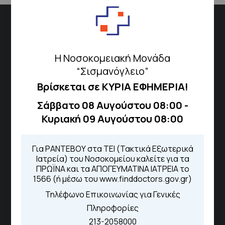
Διεύθυνση
Σισμανόγλειου 1,
Η Νοσοκομειακή Μονάδα
Μαρούσι 151 26,
Χάρτης
“Σισμανόγλειο”
Περιοχής
Βρίσκεται σε ΚΥΡΙΑ ΕΦΗΜΕΡΙΑ!
Σάββατο 08 Αυγούστου 08:00 -
Πως να έρθετε με ΜΜΜ
Κυριακή 09 Αυγούστου 08:00
Για ΡΑΝΤΕΒΟΥ στα ΤΕΙ (Τακτικά Εξωτερικά
Τηλέφωνα για Ραντεβού
Ιατρεία) του Νοσοκομείου καλείτε για τα
ΠΡΩΪΝΑ και τα ΑΠΟΓΕΥΜΑΤΙΝΑ ΙΑΤΡΕΙΑ το
Για τα πρωινά και τα απογευματινά
1566 (ή μέσω του www.finddoctors.gov.gr)
ιατρεία:
Τηλέφωνο Επικοινωνίας για Γενικές
Από τον ιστότοπο
eΡαντεβού
Καλώντας στην φωνητική πύλη του
Πληροφορίες
1566
213-2058000