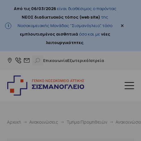
Από τις 06/03/2026
είναι διαθέσιμος ο παρόντας
ΝΕΟΣ διαδικτυακός τόπος (web site)
της
×
Νοσοκομειακής Μονάδας "Σισμανόγλειο", τόσο
εμπλουτισμένος αισθητικά
όσο και με
νέες
λειτουργικότητες
.
Επικοινωνία
Εξωτερικά Ιατρεία
Αρχική
Ανακοινώσεις
Τμήμα Προμηθειών
Ανακοινώσε