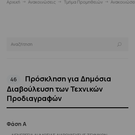
Αρχική
Ανακοινώσεις
Τμήμα Προμηθειών
Ανακοινώσε
Πρόσκληση για Δημόσια
46
Διαβούλευση των Τεχνικών
Προδιαγραφών
Φάση Α