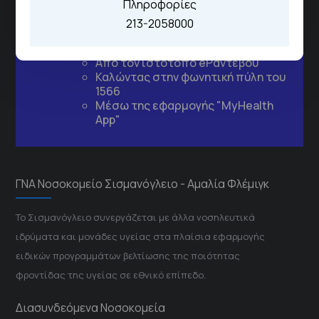
Τηλέφωνα για Ραντεβού
Πληροφορίες
213-2058000
Για τα πρωινά και τα απογευματινά
ιατρεία:
Από τον ιστότοπο
eΡαντεβού
Καλώντας στην φωνητική πύλη του
1566
Μέσω της εφαρμογής "MyHealth
App"
ΓΝΑ Νοσοκομείο Σισμανόγλειο - Αμαλία Φλέμιγκ
Το Σισμανόγλειο συνεργάζεται με άλλα νοσηλευτικά
ιδρύματα και μονάδες υγείας στα πλαίσια εφαρμογής
ειδικών προγραμμάτων βελτίωσης της ποιότητας
φροντίδας της υγείας σε εθνικό επίπεδο.
Διασυνδεόμενα Νοσοκομεία