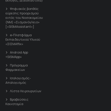
Εκλογές, Διαδικαστικά)
Ψηφιακός βοηθός
εύρεσης προορισμού
εντός του Νοσοκομείου
(ΝΜ) «Σισμανόγλειο»
[«SISMAssistant»]
e-Πλατφόρμα
Εκπαιδευτικού Υλικού
«ΣΙΣΜΑflix»
Android App
«SISMApp»
Πρόγραμμα
Φαρμακείων
Ισολογισμός-
Απολογισμός
Λίστα Χειρουργείων
Βραβεύσεις
Καινοτομία