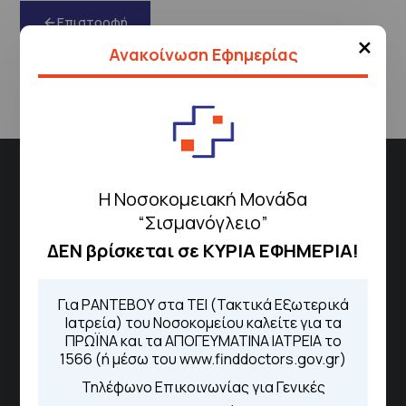
Επιστροφή
×
Ανακοίνωση Εφημερίας
Διεύθυνση
Η Νοσοκομειακή Μονάδα
Σισμανόγλειου 1,
“Σισμανόγλειο”
Μαρούσι 151 26,
Χάρτης
ΔΕΝ βρίσκεται σε ΚΥΡΙΑ ΕΦΗΜΕΡΙΑ!
Περιοχής
Για ΡΑΝΤΕΒΟΥ στα ΤΕΙ (Τακτικά Εξωτερικά
Ιατρεία) του Νοσοκομείου καλείτε για τα
Πως να έρθετε με ΜΜΜ
ΠΡΩΪΝΑ και τα ΑΠΟΓΕΥΜΑΤΙΝΑ ΙΑΤΡΕΙΑ το
1566 (ή μέσω του www.finddoctors.gov.gr)
Τηλέφωνο Επικοινωνίας για Γενικές