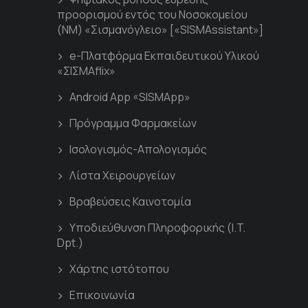
προορισμού εντός του Νοσοκομείου
(ΝΜ) «Σισμανόγλειο» [«SISMAssistant»]
e-Πλατφόρμα Εκπαιδευτικού Υλικού
«ΣΙΣΜΑflix»
Android App «SISMApp»
Πρόγραμμα Φαρμακείων
Ισολογισμός-Απολογισμός
Λίστα Χειρουργείων
Βραβεύσεις Καινοτομία
Υποδιεύθυνση Πληροφορικής (I.T.
Dpt.)
Χάρτης ιστότοπου
Επικοινωνία