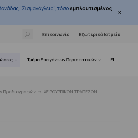
ονάδας "Σισμανόγλειο", τόσο
εμπλουτισμένος
×
Επικοινωνία
Εξωτερικά Ιατρεία
νώσεις
Τμήμα Επειγόντων Περιστατικών
EL
ών Προδιαγραφών
ΧΕΙΡΟΥΡΓΙΙΚΩΝ ΤΡΑΠΕΖΩΝ