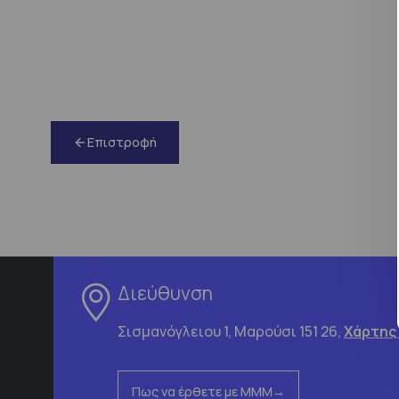
Επιστροφή
Διεύθυνση
Σισμανόγλειου 1, Μαρούσι 151 26,
Χάρτης
Πως να έρθετε με ΜΜΜ