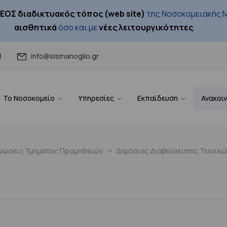
ΕΟΣ διαδικτυακός τόπος (web site)
της Νοσοκομειακής Μ
αισθητικά
όσο και με
νέες λειτουργικότητες
.
1
info@sismanoglio.gr
Το Νοσοκομείο
Υπηρεσίες
Εκπαίδευση
Ανακοι
ινώσεις Τμήματος Προμηθειών
Δημόσιας Διαβούλευσης Τεχνικ