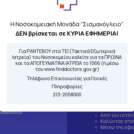
Η Νοσοκομειακή Μονάδα “Σισμανόγλειο”
ΔΕΝ βρίσκεται σε ΚΥΡΙΑ ΕΦΗΜΕΡΙΑ!
Για ΡΑΝΤΕΒΟΥ στα ΤΕΙ (Τακτικά Εξωτερικά
Ιατρεία) του Νοσοκομείου καλείτε για τα ΠΡΩΪΝΑ
και τα ΑΠΟΓΕΥΜΑΤΙΝΑ ΙΑΤΡΕΙΑ το 1566 (ή μέσω
του www.finddoctors.gov.gr)
Τηλέφωνο Επικοινωνίας για Γενικές
Πληροφορίες
213-2058000
Τηλέφωνα για 
Για τα πρωινά και 
 Περιοχής
Από τον ιστό
Καλώντας στην
Μέσω της εφα