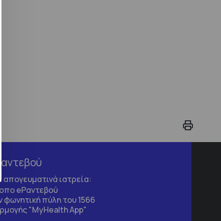
Ραντεβού
τα απογευματινά ιατρεία:
τοπο
eΡαντεβού
 φωνητική πύλη του 1566
ρμογής "MyHealth App"