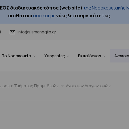
ΕΟΣ διαδικτυακός τόπος (web site)
της Νοσοκομειακής Μ
αισθητικά
όσο και με
νέες λειτουργικότητες
.
1
info@sismanoglio.gr
Το Νοσοκομείο
Υπηρεσίες
Εκπαίδευση
Ανακοι
ινώσεις Τμήματος Προμηθειών
Ανοιχτών Διαγωνισμών