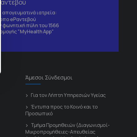
Ραντεβού
τα απογευματινά ιατρεία:
τοπο
eΡαντεβού
 φωνητική πύλη του 1566
ρμογής "MyHealth App"
Άμεσοι Σύνδεσμοι
Για τον Λήπτη Υπηρεσιών Υγείας
'Εντυπα προς το Κοινό και το
Προσωπικό
Τμήμα Προμηθειών (Διαγωνισμοί-
Μικροπρομήθειες-Απευθείας