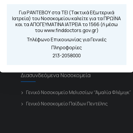
Τηλέφωνα για 
Για τα πρωινά και 
Για ΡΑΝΤΕΒΟΥ στα ΤΕΙ (Τακτικά Εξωτερικά
 Περιοχής
Ιατρεία) του Νοσοκομείου καλείτε για τα ΠΡΩΪΝΑ
Από τον ιστό
και τα ΑΠΟΓΕΥΜΑΤΙΝΑ ΙΑΤΡΕΙΑ το 1566 (ή μέσω
Καλώντας στην
του www.finddoctors.gov.gr)
Μέσω της εφα
Τηλέφωνο Επικοινωνίας για Γενικές
Πληροφορίες
213-2058000
Διασυνδεόμενα Νοσοκομεία
Γενικό Νοσοκομείο Μελισσίων “Άμαλία Φλέμιγκ”
Γενικό Νοσοκομείο Παίδων Πεντέλης