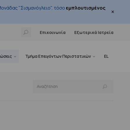
ονάδας "Σισμανόγλειο", τόσο
εμπλουτισμένος
×
Επικοινωνία
Εξωτερικά Ιατρεία
νώσεις
Τμήμα Επειγόντων Περιστατικών
EL