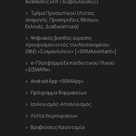
Αναθέσεις κλπ / Διαβουλεύσεις)
Τμήμα Προσωπικού (Λίστες
αναμονής, Προκηρύξεις θέσεων,
Εκλογές, Διαδικαστικά)
Ψηφιακός βοηθός εύρεσης
προορισμού εντός του Νοσοκομείου
(ΝΜ) «Σισμανόγλειο» [«SISMAssistant»]
e-Πλατφόρμα Εκπαιδευτικού Υλικού
«ΣΙΣΜΑflix»
Android App «SISMApp»
Πρόγραμμα Φαρμακείων
Ισολογισμός-Απολογισμός
Λίστα Χειρουργείων
Βραβεύσεις Καινοτομία