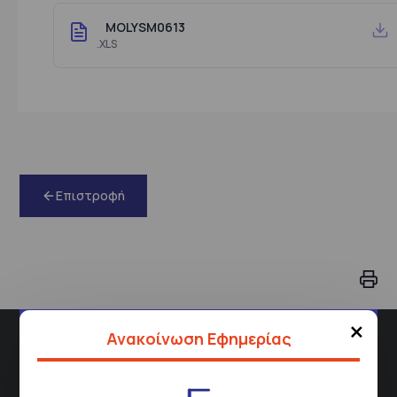
MOLYSM0613
.XLS
Επιστροφή
×
Ανακοίνωση Εφημερίας
Διεύθυνση
Σισμανόγλειου 1,