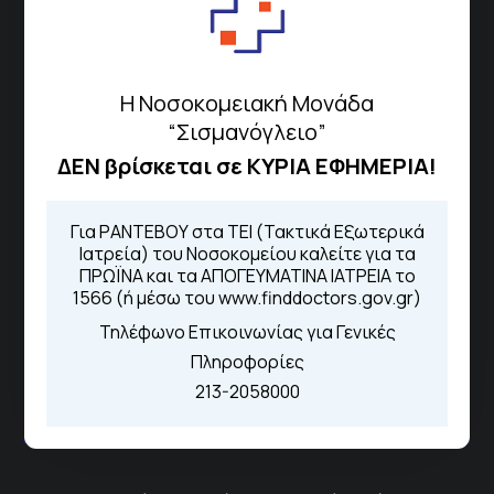
Μαρούσι 151 26,
Χάρτης
Περιοχής
Η Νοσοκομειακή Μονάδα
Πως να έρθετε με ΜΜΜ
“Σισμανόγλειο”
ΔΕΝ βρίσκεται σε ΚΥΡΙΑ ΕΦΗΜΕΡΙΑ!
Τηλέφωνα για Ραντεβού
Για ΡΑΝΤΕΒΟΥ στα ΤΕΙ (Τακτικά Εξωτερικά
Ιατρεία) του Νοσοκομείου καλείτε για τα
Για τα πρωινά και τα απογευματινά
ΠΡΩΪΝΑ και τα ΑΠΟΓΕΥΜΑΤΙΝΑ ΙΑΤΡΕΙΑ το
ιατρεία:
1566 (ή μέσω του www.finddoctors.gov.gr)
Από τον ιστότοπο
eΡαντεβού
Τηλέφωνο Επικοινωνίας για Γενικές
Καλώντας στην φωνητική πύλη του
1566
Πληροφορίες
Μέσω της εφαρμογής "MyHealth
213-2058000
App"