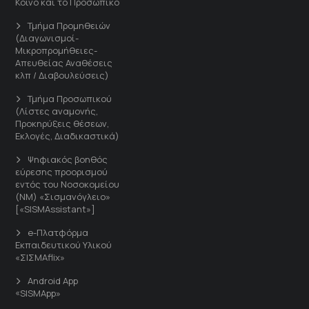
Κοινό και το Προσωπικό
Τμήμα Προμηθειών
(Διαγωνισμοί-
Μικροπρομήθειες-
Απευθείας Αναθέσεις
κλπ / Διαβουλεύσεις)
Τμήμα Προσωπικού
(Λίστες αναμονής,
Προκηρύξεις θέσεων,
Εκλογές, Διαδικαστικά)
Ψηφιακός βοηθός
εύρεσης προορισμού
εντός του Νοσοκομείου
(ΝΜ) «Σισμανόγλειο»
[«SISMAssistant»]
e-Πλατφόρμα
Εκπαιδευτικού Υλικού
«ΣΙΣΜΑflix»
Android App
«SISMApp»