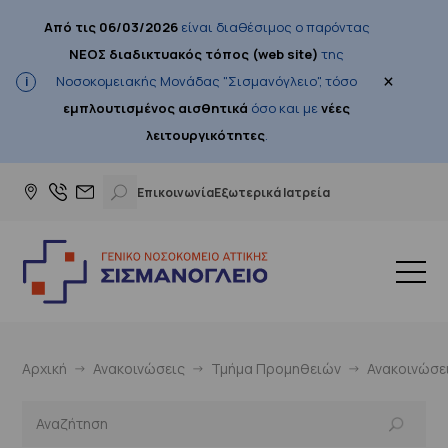
Από τις 06/03/2026
είναι διαθέσιμος ο παρόντας
ΝΕΟΣ διαδικτυακός τόπος (web site)
της
×
Νοσοκομειακής Μονάδας "Σισμανόγλειο", τόσο
εμπλουτισμένος αισθητικά
όσο και με
νέες
λειτουργικότητες
.
Επικοινωνία
Εξωτερικά Ιατρεία
Αρχική
Ανακοινώσεις
Τμήμα Προμηθειών
Ανακοινώσε