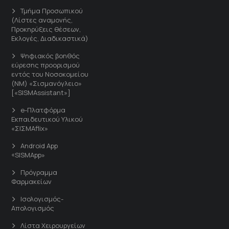
Τμήμα Προσωπικού
(Λίστες αναμονής,
Προκηρύξεις θέσεων,
Εκλογές, Διαδικαστικά)
Ψηφιακός βοηθός
εύρεσης προορισμού
εντός του Νοσοκομείου
(ΝΜ) «Σισμανόγλειο»
[«SISMAssistant»]
e-Πλατφόρμα
Εκπαιδευτικού Υλικού
«ΣΙΣΜΑflix»
Android App
«SISMApp»
Πρόγραμμα
Φαρμακείων
Ισολογισμός-
Απολογισμός
Λίστα Χειρουργείων