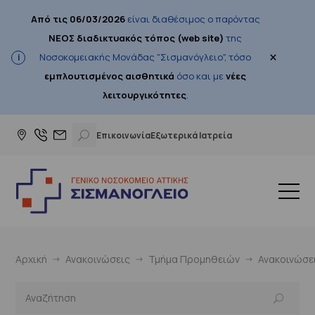
Από τις 06/03/2026
είναι διαθέσιμος ο παρόντας
ΝΕΟΣ διαδικτυακός τόπος (web site)
της
×
Νοσοκομειακής Μονάδας "Σισμανόγλειο", τόσο
εμπλουτισμένος αισθητικά
όσο και με
νέες
λειτουργικότητες
.
Επικοινωνία
Εξωτερικά Ιατρεία
Αρχική
Ανακοινώσεις
Τμήμα Προμηθειών
Ανακοινώσε