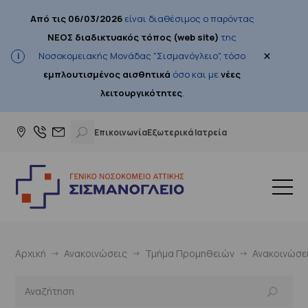
Από τις 06/03/2026
είναι διαθέσιμος ο παρόντας
ΝΕΟΣ διαδικτυακός τόπος (web site)
της
×
Νοσοκομειακής Μονάδας "Σισμανόγλειο", τόσο
εμπλουτισμένος αισθητικά
όσο και με
νέες
λειτουργικότητες
.
Επικοινωνία
Εξωτερικά Ιατρεία
Αρχική
Ανακοινώσεις
Τμήμα Προμηθειών
Ανακοινώσε