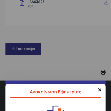
AA03S23
.PDF
Επιστροφή
×
Διεύθυνση
Ανακοίνωση Εφημερίας
Σισμανόγλειου 1,
Μαρούσι 151 26,
Χάρτης