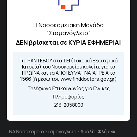
Περιοχής
Η Νοσοκομειακή Μονάδα
Πως να έρθετε με ΜΜΜ
“Σισμανόγλειο”
ΔΕΝ βρίσκεται σε ΚΥΡΙΑ ΕΦΗΜΕΡΙΑ!
Τηλέφωνα για Ραντεβού
Για ΡΑΝΤΕΒΟΥ στα ΤΕΙ (Τακτικά Εξωτερικά
Για τα πρωινά και τα απογευματινά
Ιατρεία) του Νοσοκομείου καλείτε για τα
ΠΡΩΪΝΑ και τα ΑΠΟΓΕΥΜΑΤΙΝΑ ΙΑΤΡΕΙΑ το
ιατρεία:
1566 (ή μέσω του www.finddoctors.gov.gr)
Από τον ιστότοπο
eΡαντεβού
Καλώντας στην φωνητική πύλη του
Τηλέφωνο Επικοινωνίας για Γενικές
1566
Πληροφορίες
Μέσω της εφαρμογής "MyHealth
App"
213-2058000
ΓΝΑ Νοσοκομείο Σισμανόγλειο - Αμαλία Φλέμιγκ