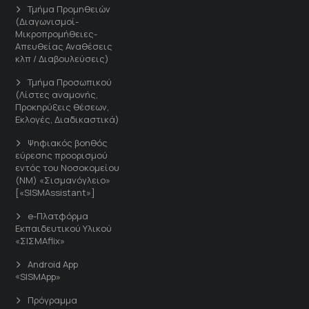
Τμήμα Προμηθειών
(Διαγωνισμοί-
Μικροπρομήθειες-
Απευθείας Αναθέσεις
κλπ / Διαβουλεύσεις)
Τμήμα Προσωπικού
(Λίστες αναμονής,
Προκηρύξεις θέσεων,
Εκλογές, Διαδικαστικά)
Ψηφιακός βοηθός
εύρεσης προορισμού
εντός του Νοσοκομείου
(ΝΜ) «Σισμανόγλειο»
[«SISMAssistant»]
e-Πλατφόρμα
Εκπαιδευτικού Υλικού
«ΣΙΣΜΑflix»
Android App
«SISMApp»
Πρόγραμμα