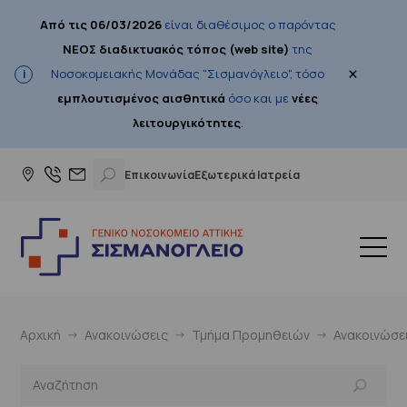
Από τις 06/03/2026
είναι διαθέσιμος ο παρόντας
ΝΕΟΣ διαδικτυακός τόπος (web site)
της
×
Νοσοκομειακής Μονάδας "Σισμανόγλειο", τόσο
εμπλουτισμένος αισθητικά
όσο και με
νέες
λειτουργικότητες
.
Επικοινωνία
Εξωτερικά Ιατρεία
Αρχική
Ανακοινώσεις
Τμήμα Προμηθειών
Ανακοινώσε