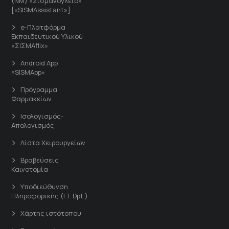
(ΝΜ) «Σισμανόγλειο»
[«SISMAssistant»]
e-Πλατφόρμα
Εκπαιδευτικού Υλικού
«ΣΙΣΜΑflix»
Android App
«SISMApp»
Πρόγραμμα
Φαρμακείων
Ισολογισμός-
Απολογισμός
Λίστα Χειρουργείων
Βραβεύσεις
Καινοτομία
Υποδιεύθυνση
Πληροφορικής (I.T. Dpt.)
Χάρτης ιστότοπου