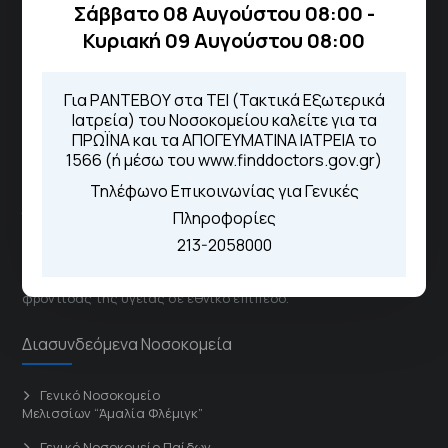
Από τον ιστότοπο
eΡαντεβού
Σάββατο 08 Αυγούστου 08:00 -
Καλώντας στην φωνητική πύλη του
Κυριακή 09 Αυγούστου 08:00
1566
Μέσω της εφαρμογής "MyHealth
App"
Για ΡΑΝΤΕΒΟΥ στα ΤΕΙ (Τακτικά Εξωτερικά
Ιατρεία) του Νοσοκομείου καλείτε για τα
ΠΡΩΪΝΑ και τα ΑΠΟΓΕΥΜΑΤΙΝΑ ΙΑΤΡΕΙΑ το
1566 (ή μέσω του www.finddoctors.gov.gr)
ΓΝΑ Νοσοκομείο Σισμανόγλειο - Αμαλία Φλέμιγκ
Τηλέφωνο Επικοινωνίας για Γενικές
Πληροφορίες
Το Σισμανόγλειο συνεργάζεται με άλλα νοσηλευτικά
213-2058000
ιδρύματα και μονάδες υγείας στα πλαίσια εφαρμογής
ειδικών προγραμμάτων βελτίωσης της ποιότητας
φροντίδας της υγείας σε εθνικό επίπεδο.
Διασυνδεόμενα Νοσοκομεία
Γενικό Νοσοκομείο
Μελισσίων “Άμαλία Φλέμιγκ”
Γενικό Νοσοκομείο Παίδων