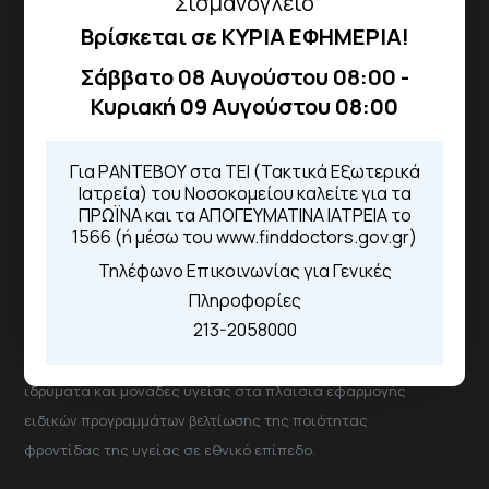
“Σισμανόγλειο”
Βρίσκεται σε ΚΥΡΙΑ ΕΦΗΜΕΡΙΑ!
Τηλέφωνα για Ραντεβού
Σάββατο 08 Αυγούστου 08:00 -
Για τα πρωινά και τα απογευματινά
ιατρεία:
Κυριακή 09 Αυγούστου 08:00
Από τον ιστότοπο
eΡαντεβού
Καλώντας στην φωνητική πύλη του
1566
Για ΡΑΝΤΕΒΟΥ στα ΤΕΙ (Τακτικά Εξωτερικά
Μέσω της εφαρμογής "MyHealth
Ιατρεία) του Νοσοκομείου καλείτε για τα
App"
ΠΡΩΪΝΑ και τα ΑΠΟΓΕΥΜΑΤΙΝΑ ΙΑΤΡΕΙΑ το
1566 (ή μέσω του www.finddoctors.gov.gr)
Τηλέφωνο Επικοινωνίας για Γενικές
Πληροφορίες
ΓΝΑ Νοσοκομείο Σισμανόγλειο - Αμαλία Φλέμιγκ
213-2058000
Το Σισμανόγλειο συνεργάζεται με άλλα νοσηλευτικά
ιδρύματα και μονάδες υγείας στα πλαίσια εφαρμογής
ειδικών προγραμμάτων βελτίωσης της ποιότητας
φροντίδας της υγείας σε εθνικό επίπεδο.