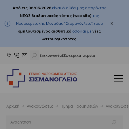
Από τις 06/03/2026
είναι διαθέσιμος ο παρόντας
ΝΕΟΣ διαδικτυακός τόπος (web site)
της
×
Νοσοκομειακής Μονάδας "Σισμανόγλειο", τόσο
εμπλουτισμένος αισθητικά
όσο και με
νέες
λειτουργικότητες
.
Επικοινωνία
Εξωτερικά Ιατρεία
Αρχική
Ανακοινώσεις
Τμήμα Προμηθειών
Ανακοινώσε