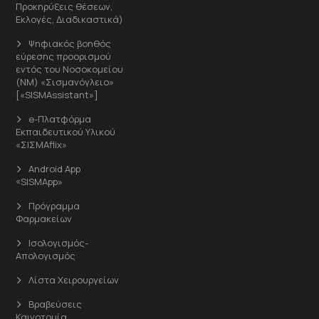
Προκηρύξεις θέσεων,
Εκλογές, Διαδικαστικά)
Ψηφιακός βοηθός
εύρεσης προορισμού
εντός του Νοσοκομείου
(ΝΜ) «Σισμανόγλειο»
[«SISMAssistant»]
e-Πλατφόρμα
Εκπαιδευτικού Υλικού
«ΣΙΣΜΑflix»
Android App
«SISMApp»
Πρόγραμμα
Φαρμακείων
Ισολογισμός-
Απολογισμός
Λίστα Χειρουργείων
Βραβεύσεις
Καινοτομία