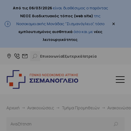
Από τις 06/03/2026
είναι διαθέσιμος ο παρόντας
ΝΕΟΣ διαδικτυακός τόπος (web site)
της
×
Νοσοκομειακής Μονάδας "Σισμανόγλειο", τόσο
εμπλουτισμένος αισθητικά
όσο και με
νέες
λειτουργικότητες
.
Επικοινωνία
Εξωτερικά Ιατρεία
Αρχική
Ανακοινώσεις
Τμήμα Προμηθειών
Ανακοινώσε