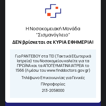
Σισμανόγλειου 1,
Μαρούσι 151 26,
Χάρτης
Περιοχής
Η Νοσοκομειακή Μονάδα
“Σισμανόγλειο”
Πως να έρθετε με ΜΜΜ
ΔΕΝ βρίσκεται σε ΚΥΡΙΑ ΕΦΗΜΕΡΙΑ!
Για ΡΑΝΤΕΒΟΥ στα ΤΕΙ (Τακτικά Εξωτερικά
Τηλέφωνα για Ραντεβού
Ιατρεία) του Νοσοκομείου καλείτε για τα
ΠΡΩΪΝΑ και τα ΑΠΟΓΕΥΜΑΤΙΝΑ ΙΑΤΡΕΙΑ το
Για τα πρωινά και τα απογευματινά
1566 (ή μέσω του www.finddoctors.gov.gr)
ιατρεία:
Τηλέφωνο Επικοινωνίας για Γενικές
Από τον ιστότοπο
eΡαντεβού
Πληροφορίες
Καλώντας στην φωνητική πύλη του
1566
213-2058000
Μέσω της εφαρμογής "MyHealth
App"