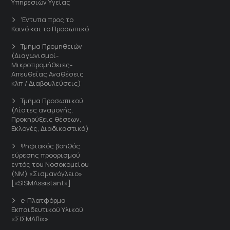
Υπηρεσιών Υγείας
'Εντυπα προς το
Κοινό και το Προσωπικό
Τμήμα Προμηθειών
(Διαγωνισμοί-
Μικροπρομήθειες-
Απευθείας Αναθέσεις
κλπ / Διαβουλεύσεις)
Τμήμα Προσωπικού
(Λίστες αναμονής,
Προκηρύξεις θέσεων,
Εκλογές, Διαδικαστικά)
Ψηφιακός βοηθός
εύρεσης προορισμού
εντός του Νοσοκομείου
(ΝΜ) «Σισμανόγλειο»
[«SISMAssistant»]
e-Πλατφόρμα
Εκπαιδευτικού Υλικού
«ΣΙΣΜΑflix»