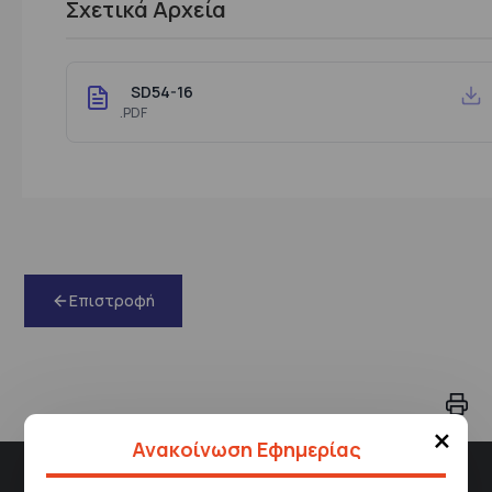
Σχετικά Αρχεία
SD54-16
.PDF
Επιστροφή
×
Ανακοίνωση Εφημερίας
Διεύθυνση