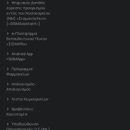
Ψηφιακός βοηθός
εύρεσης προορισμού
εντός του Νοσοκομείου
(ΝΜ) «Σισμανόγλειο»
[«SISMAssistant»]
e-Πλατφόρμα
Εκπαιδευτικού Υλικού
«ΣΙΣΜΑflix»
Android App
«SISMApp»
Πρόγραμμα
Φαρμακείων
Ισολογισμός-
Απολογισμός
Λίστα Χειρουργείων
Βραβεύσεις
Καινοτομία
Υποδιεύθυνση
Πληροφορικής (I.T. Dpt.)