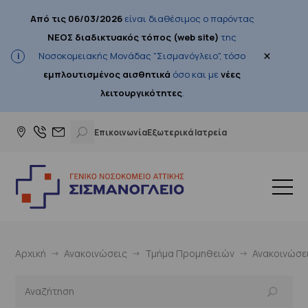
Από τις 06/03/2026
είναι διαθέσιμος ο παρόντας
ΝΕΟΣ διαδικτυακός τόπος (web site)
της
×
Νοσοκομειακής Μονάδας "Σισμανόγλειο", τόσο
εμπλουτισμένος αισθητικά
όσο και με
νέες
λειτουργικότητες
.
Επικοινωνία
Εξωτερικά Ιατρεία
Αρχική
Ανακοινώσεις
Τμήμα Προμηθειών
Ανακοινώσε