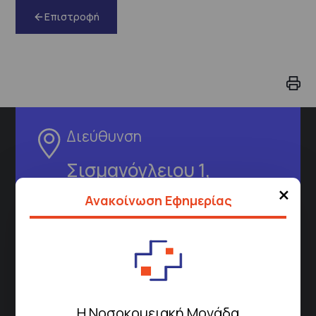
Επιστροφή
Διεύθυνση
Σισμανόγλειου 1,
Μαρούσι 151 26,
Χάρτης
×
Ανακοίνωση Εφημερίας
Περιοχής
Πως να έρθετε με ΜΜΜ
Η Νοσοκομειακή Μονάδα