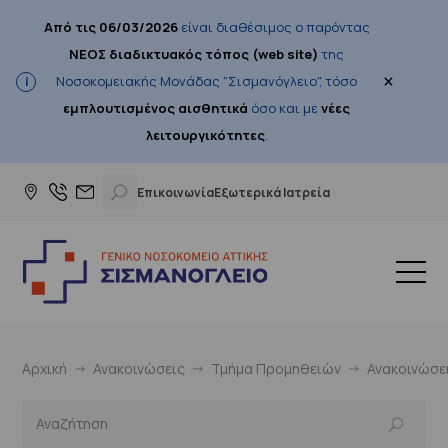
Από τις 06/03/2026
είναι διαθέσιμος ο παρόντας
ΝΕΟΣ διαδικτυακός τόπος (web site)
της
×
Νοσοκομειακής Μονάδας "Σισμανόγλειο", τόσο
εμπλουτισμένος αισθητικά
όσο και με
νέες
λειτουργικότητες
.
Επικοινωνία
Εξωτερικά Ιατρεία
Αρχική
Ανακοινώσεις
Τμήμα Προμηθειών
Ανακοινώσε