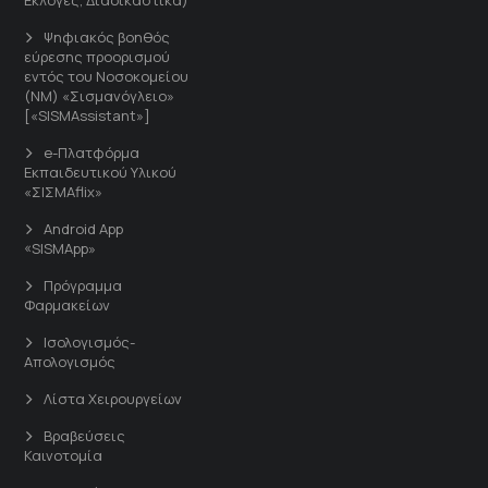
Ψηφιακός βοηθός
εύρεσης προορισμού
εντός του Νοσοκομείου
(ΝΜ) «Σισμανόγλειο»
[«SISMAssistant»]
e-Πλατφόρμα
Εκπαιδευτικού Υλικού
«ΣΙΣΜΑflix»
Android App
«SISMApp»
Πρόγραμμα
Φαρμακείων
Ισολογισμός-
Απολογισμός
Λίστα Χειρουργείων
Βραβεύσεις
Καινοτομία