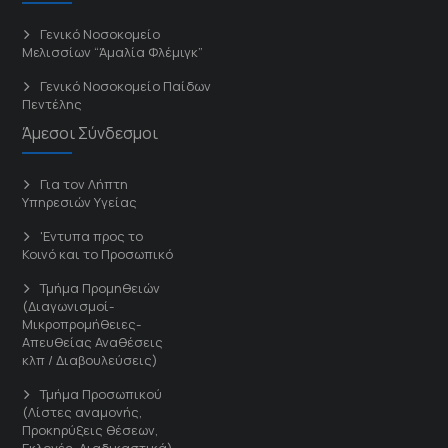
Γενικό Νοσοκομείο
Μελισσίων “Άμαλία Φλέμιγκ”
Γενικό Νοσοκομείο Παίδων
Πεντέλης
Άμεσοι Σύνδεσμοι
Για τον Λήπτη
Υπηρεσιών Υγείας
'Εντυπα προς το
Κοινό και το Προσωπικό
Τμήμα Προμηθειών
(Διαγωνισμοί-
Μικροπρομήθειες-
Απευθείας Αναθέσεις
κλπ / Διαβουλεύσεις)
Τμήμα Προσωπικού
(Λίστες αναμονής,
Προκηρύξεις θέσεων,
Εκλογές, Διαδικαστικά)