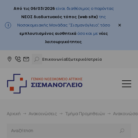
Από τις 06/03/2026
είναι διαθέσιμος ο παρόντας
ΝΕΟΣ διαδικτυακός τόπος (web site)
της
×
Νοσοκομειακής Μονάδας "Σισμανόγλειο", τόσο
εμπλουτισμένος αισθητικά
όσο και με
νέες
λειτουργικότητες
.
Επικοινωνία
Εξωτερικά Ιατρεία
Αρχική
Ανακοινώσεις
Τμήμα Προμηθειών
Ανακοινώσε