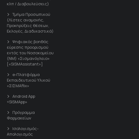
κλπ / Διαβουλεύσεις)
Τμήμα Προσωπικού
(Λίστες αναμονής,
Προκηρύξεις θέσεων,
Εκλογές, Διαδικαστικά)
Ψηφιακός βοηθός
εύρεσης προορισμού
εντός του Νοσοκομείου
(ΝΜ) «Σισμανόγλειο»
[«SISMAssistant»]
e-Πλατφόρμα
Εκπαιδευτικού Υλικού
«ΣΙΣΜΑflix»
Android App
«SISMApp»
Πρόγραμμα
Φαρμακείων
Ισολογισμός-
Απολογισμός