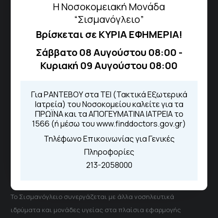
Η Νοσοκομειακή Μονάδα
Πως να έρθετε με ΜΜΜ
“Σισμανόγλειο”
Βρίσκεται σε ΚΥΡΙΑ ΕΦΗΜΕΡΙΑ!
Τηλέφωνα για Ραντεβού
Σάββατο 08 Αυγούστου 08:00 -
Κυριακή 09 Αυγούστου 08:00
Για τα πρωινά και τα απογευματινά
ιατρεία:
Από τον ιστότοπο
eΡαντεβού
Για ΡΑΝΤΕΒΟΥ στα ΤΕΙ (Τακτικά Εξωτερικά
Καλώντας στην φωνητική πύλη του
Ιατρεία) του Νοσοκομείου καλείτε για τα
1566
ΠΡΩΪΝΑ και τα ΑΠΟΓΕΥΜΑΤΙΝΑ ΙΑΤΡΕΙΑ το
Μέσω της εφαρμογής "MyHealth
1566 (ή μέσω του www.finddoctors.gov.gr)
App"
Τηλέφωνο Επικοινωνίας για Γενικές
Πληροφορίες
213-2058000
ΓΝΑ Νοσοκομείο Σισμανόγλειο - Αμαλία Φλέμιγκ
Το Σισμανόγλειο συνεργάζεται με άλλα νοσηλευτικά
ιδρύματα και μονάδες υγείας στα πλαίσια εφαρμογής