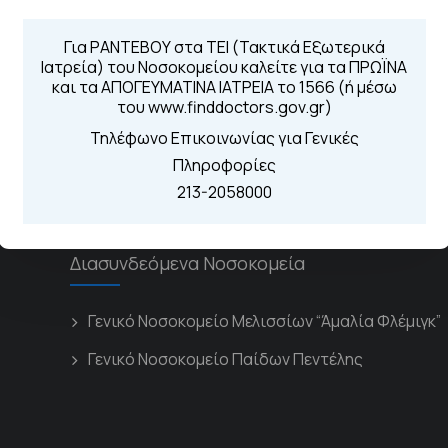
Τηλέφωνα για 
Για ΡΑΝΤΕΒΟΥ στα ΤΕΙ (Τακτικά Εξωτερικά
Για τα πρωινά και 
 Περιοχής
Ιατρεία) του Νοσοκομείου καλείτε για τα ΠΡΩΪΝΑ
Από τον ιστό
και τα ΑΠΟΓΕΥΜΑΤΙΝΑ ΙΑΤΡΕΙΑ το 1566 (ή μέσω
Καλώντας στην
του www.finddoctors.gov.gr)
Μέσω της εφα
Τηλέφωνο Επικοινωνίας για Γενικές
Πληροφορίες
213-2058000
Διασυνδεόμενα Νοσοκομεία
Γενικό Νοσοκομείο Μελισσίων “Άμαλία Φλέμιγκ”
Γενικό Νοσοκομείο Παίδων Πεντέλης