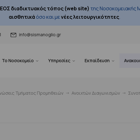
ΕΟΣ διαδικτυακός τόπος (web site)
της Νοσοκομειακής Μ
αισθητικά
όσο και με
νέες λειτουργικότητες
.
1
info@sismanoglio.gr
Το Νοσοκομείο
Υπηρεσίες
Εκπαίδευση
Ανακοι
ινώσεις Τμήματος Προμηθειών
Ανοιχτών Διαγωνισμών
Συνοπ