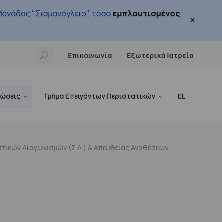
ονάδας "Σισμανόγλειο", τόσο
εμπλουτισμένος
×
Επικοινωνία
Εξωτερικά Ιατρεία
νώσεις
Τμήμα Επειγόντων Περιστατικών
EL
τικών Διαγωνισμών (Σ.Δ.) & Απευθείας Αναθέσεων