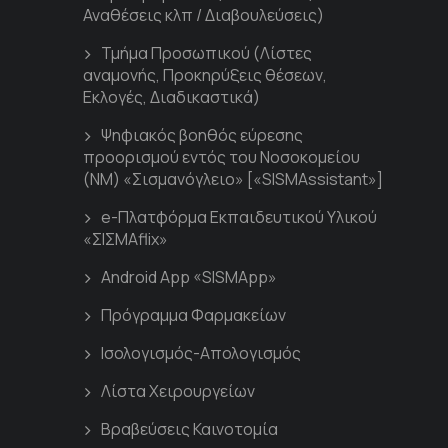
Αναθέσεις κλπ / Διαβουλεύσεις)
Τμήμα Προσωπικού (Λίστες
αναμονής, Προκηρύξεις θέσεων,
Εκλογές, Διαδικαστικά)
Ψηφιακός βοηθός εύρεσης
προορισμού εντός του Νοσοκομείου
(ΝΜ) «Σισμανόγλειο» [«SISMAssistant»]
e-Πλατφόρμα Εκπαιδευτικού Υλικού
«ΣΙΣΜΑflix»
Android App «SISMApp»
Πρόγραμμα Φαρμακείων
Ισολογισμός-Απολογισμός
Λίστα Χειρουργείων
Βραβεύσεις Καινοτομία