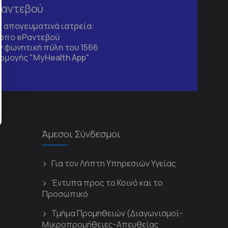
Ραντεβού
τα απογευματινά ιατρεία:
τοπο
eΡαντεβού
 φωνητική πύλη του 1566
ρμογής "MyHealth App"
Άμεσοι Σύνδεσμοι
Για τον Λήπτη Υπηρεσιών Υγείας
'Εντυπα προς το Κοινό και το
Προσωπικό
Τμήμα Προμηθειών (Διαγωνισμοί-
Μικροπρομήθειες-Απευθείας