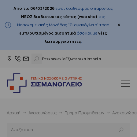
Από τις 06/03/2026
είναι διαθέσιμος ο παρόντας
ΝΕΟΣ διαδικτυακός τόπος (web site)
της
×
Νοσοκομειακής Μονάδας "Σισμανόγλειο", τόσο
εμπλουτισμένος αισθητικά
όσο και με
νέες
λειτουργικότητες
.
Επικοινωνία
Εξωτερικά Ιατρεία
Αρχική
Ανακοινώσεις
Τμήμα Προμηθειών
Ανακοινώσε