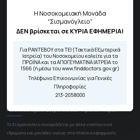
Πως να έρθετε με ΜΜΜ
Η Νοσοκομειακή Μονάδα
“Σισμανόγλειο”
ΔΕΝ βρίσκεται σε ΚΥΡΙΑ ΕΦΗΜΕΡΙΑ!
Τηλέφωνα για Ραντεβού
Για τα πρωινά και τα απογευματινά
Για ΡΑΝΤΕΒΟΥ στα ΤΕΙ (Τακτικά Εξωτερικά
ιατρεία:
Ιατρεία) του Νοσοκομείου καλείτε για τα
Από τον ιστότοπο
eΡαντεβού
ΠΡΩΪΝΑ και τα ΑΠΟΓΕΥΜΑΤΙΝΑ ΙΑΤΡΕΙΑ το
Καλώντας στην φωνητική πύλη του
1566 (ή μέσω του www.finddoctors.gov.gr)
1566
Μέσω της εφαρμογής "MyHealth
Τηλέφωνο Επικοινωνίας για Γενικές
App"
Πληροφορίες
213-2058000
ΓΝΑ Νοσοκομείο Σισμανόγλειο - Αμαλία Φλέμιγκ
Το Σισμανόγλειο συνεργάζεται με άλλα νοσηλευτικά
ιδρύματα και μονάδες υγείας στα πλαίσια εφαρμογής