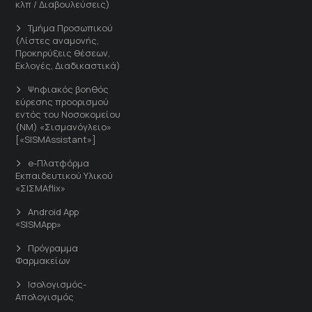
κλπ / Διαβουλεύσεις)
Τμήμα Προσωπικού
(Λίστες αναμονής,
Προκηρύξεις θέσεων,
Εκλογές, Διαδικαστικά)
Ψηφιακός βοηθός
εύρεσης προορισμού
εντός του Νοσοκομείου
(ΝΜ) «Σισμανόγλειο»
[«SISMAssistant»]
e-Πλατφόρμα
Εκπαιδευτικού Υλικού
«ΣΙΣΜΑflix»
Android App
«SISMApp»
Πρόγραμμα
Φαρμακείων
Ισολογισμός-
Απολογισμός