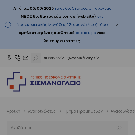
Από τις 06/03/2026
είναι διαθέσιμος ο παρόντας
ΝΕΟΣ διαδικτυακός τόπος (web site)
της
×
Νοσοκομειακής Μονάδας "Σισμανόγλειο", τόσο
εμπλουτισμένος αισθητικά
όσο και με
νέες
λειτουργικότητες
.
Επικοινωνία
Εξωτερικά Ιατρεία
Αρχική
Ανακοινώσεις
Τμήμα Προμηθειών
Ανακοινώσε