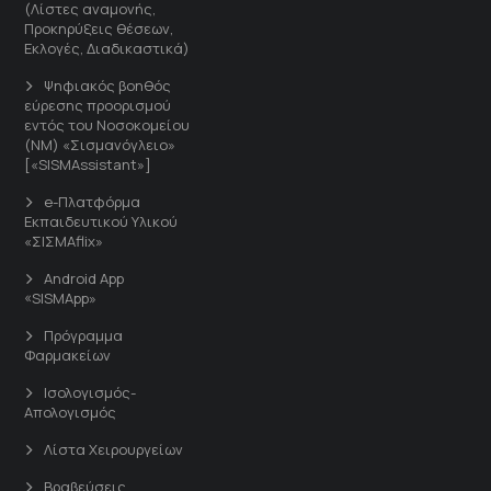
(Λίστες αναμονής,
Προκηρύξεις θέσεων,
Εκλογές, Διαδικαστικά)
Ψηφιακός βοηθός
εύρεσης προορισμού
εντός του Νοσοκομείου
(ΝΜ) «Σισμανόγλειο»
[«SISMAssistant»]
e-Πλατφόρμα
Εκπαιδευτικού Υλικού
«ΣΙΣΜΑflix»
Android App
«SISMApp»
Πρόγραμμα
Φαρμακείων
Ισολογισμός-
Απολογισμός
Λίστα Χειρουργείων
Βραβεύσεις