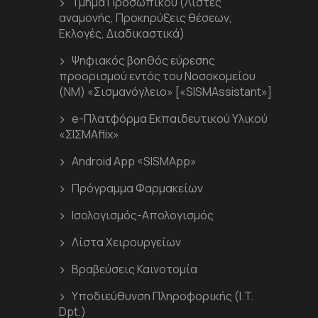
Τμήμα Προσωπικού (Λίστες
αναμονής, Προκηρύξεις θέσεων,
Εκλογές, Διαδικαστικά)
Ψηφιακός βοηθός εύρεσης
προορισμού εντός του Νοσοκομείου
(ΝΜ) «Σισμανόγλειο» [«SISMAssistant»]
e-Πλατφόρμα Εκπαιδευτικού Υλικού
«ΣΙΣΜΑflix»
Android App «SISMApp»
Πρόγραμμα Φαρμακείων
Ισολογισμός-Απολογισμός
Λίστα Χειρουργείων
Βραβεύσεις Καινοτομία
Υποδιεύθυνση Πληροφορικής (I.T.
Dpt.)