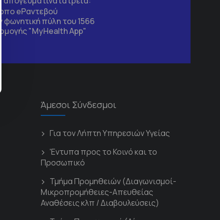
τα απογευματινά ιατρεία:
τοπο
eΡαντεβού
 φωνητική πύλη του 1566
ρμογής "MyHealth App"
Άμεσοι Σύνδεσμοι
Για τον Λήπτη Υπηρεσιών Υγείας
'Εντυπα προς το Κοινό και το
Προσωπικό
Τμήμα Προμηθειών (Διαγωνισμοί-
Μικροπρομήθειες-Απευθείας
Αναθέσεις κλπ / Διαβουλεύσεις)