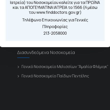
Για τα πρωινά και 
Ιατρεία) του Νοσοκομείου καλείτε για τα ΠΡΩΪΝΑ
 Περιοχής
Από τον ιστό
και τα ΑΠΟΓΕΥΜΑΤΙΝΑ ΙΑΤΡΕΙΑ το 1566 (ή μέσω
Καλώντας στην
του www.finddoctors.gov.gr)
Μέσω της εφα
Τηλέφωνο Επικοινωνίας για Γενικές
Πληροφορίες
213-2058000
Διασυνδεόμενα Νοσοκομεία
Γενικό Νοσοκομείο Μελισσίων “Άμαλία Φλέμιγκ”
Γενικό Νοσοκομείο Παίδων Πεντέλης