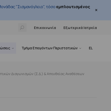
ονάδας "Σισμανόγλειο", τόσο
εμπλουτισμένος
×
Επικοινωνία
Εξωτερικά Ιατρεία
νώσεις
Τμήμα Επειγόντων Περιστατικών
EL
τικών Διαγωνισμών (Σ.Δ.) & Απευθείας Αναθέσεων