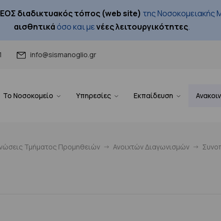
ΕΟΣ διαδικτυακός τόπος (web site)
της Νοσοκομειακής Μ
αισθητικά
όσο και με
νέες λειτουργικότητες
.
1
info@sismanoglio.gr
Το Νοσοκομείο
Υπηρεσίες
Εκπαίδευση
Ανακοι
ινώσεις Τμήματος Προμηθειών
Ανοιχτών Διαγωνισμών
Συνοπ