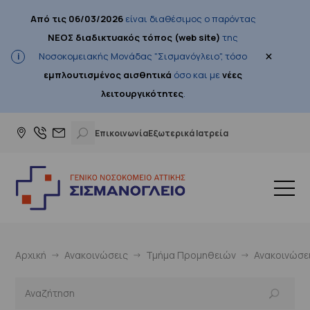
Από τις 06/03/2026
είναι διαθέσιμος ο παρόντας
ΝΕΟΣ διαδικτυακός τόπος (web site)
της
×
Νοσοκομειακής Μονάδας "Σισμανόγλειο", τόσο
εμπλουτισμένος αισθητικά
όσο και με
νέες
λειτουργικότητες
.
Επικοινωνία
Εξωτερικά Ιατρεία
Αρχική
Ανακοινώσεις
Τμήμα Προμηθειών
Ανακοινώσε