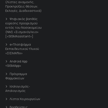
(Λίστες αναμονής,
Προκηρύξεις θέσεων,
Εκλογές, Διαδικαστικά)
Ψηφιακός βοηθός
εύρεσης προορισμού
εντός του Νοσοκομείου
(ΝΜ) «Σισμανόγλειο»
[«SISMAssistant»]
e-Πλατφόρμα
Εκπαιδευτικού Υλικού
«ΣΙΣΜΑflix»
Android App
«SISMApp»
Πρόγραμμα
Φαρμακείων
Ισολογισμός-
Απολογισμός
Λίστα Χειρουργείων
Βραβεύσεις