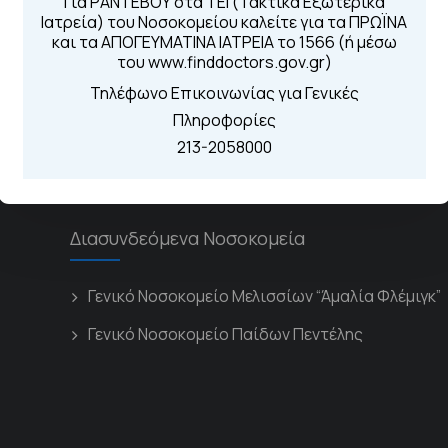
Για ΡΑΝΤΕΒΟΥ στα ΤΕΙ (Τακτικά Εξωτερικά
Ιατρεία) του Νοσοκομείου καλείτε για τα ΠΡΩΪΝΑ
Για τα πρωινά και 
 Περιοχής
και τα ΑΠΟΓΕΥΜΑΤΙΝΑ ΙΑΤΡΕΙΑ το 1566 (ή μέσω
Από τον ιστό
του www.finddoctors.gov.gr)
Καλώντας στην
Μέσω της εφα
Τηλέφωνο Επικοινωνίας για Γενικές
Πληροφορίες
213-2058000
Διασυνδεόμενα Νοσοκομεία
Γενικό Νοσοκομείο Μελισσίων “Άμαλία Φλέμιγκ”
Γενικό Νοσοκομείο Παίδων Πεντέλης