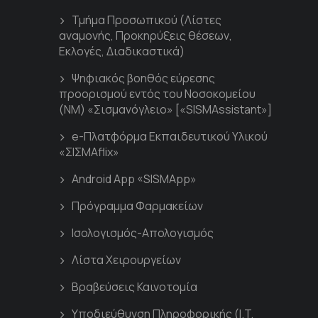
Τμήμα Προσωπικού (Λίστες
αναμονής, Προκηρύξεις θέσεων,
Εκλογές, Διαδικαστικά)
Ψηφιακός βοηθός εύρεσης
προορισμού εντός του Νοσοκομείου
(ΝΜ) «Σισμανόγλειο» [«SISMAssistant»]
e-Πλατφόρμα Εκπαιδευτικού Υλικού
«ΣΙΣΜΑflix»
Android App «SISMApp»
Πρόγραμμα Φαρμακείων
Ισολογισμός-Απολογισμός
Λίστα Χειρουργείων
Βραβεύσεις Καινοτομία
Υποδιεύθυνση Πληροφορικής (I.T.