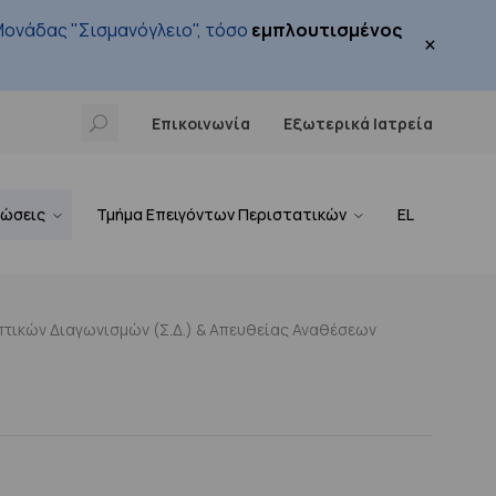
ονάδας "Σισμανόγλειο", τόσο
εμπλουτισμένος
×
Επικοινωνία
Εξωτερικά Ιατρεία
νώσεις
Τμήμα Επειγόντων Περιστατικών
EL
τικών Διαγωνισμών (Σ.Δ.) & Απευθείας Αναθέσεων