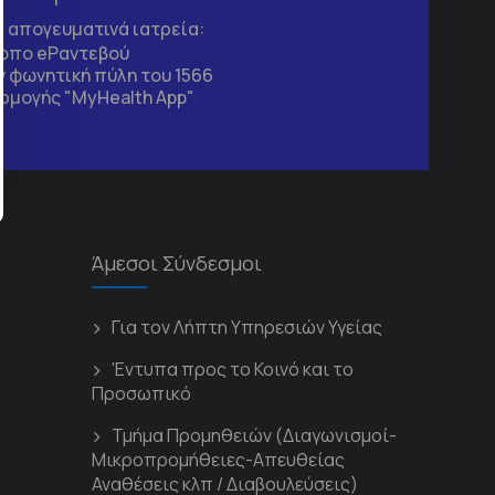
τα απογευματινά ιατρεία:
τοπο
eΡαντεβού
 φωνητική πύλη του 1566
ρμογής "MyHealth App"
Άμεσοι Σύνδεσμοι
Για τον Λήπτη Υπηρεσιών Υγείας
'Εντυπα προς το Κοινό και το
Προσωπικό
Τμήμα Προμηθειών (Διαγωνισμοί-
Μικροπρομήθειες-Απευθείας
Αναθέσεις κλπ / Διαβουλεύσεις)