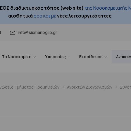
ΕΟΣ διαδικτυακός τόπος (web site)
της Νοσοκομειακής Μ
αισθητικά
όσο και με
νέες λειτουργικότητες
.
1
info@sismanoglio.gr
Το Νοσοκομείο
Υπηρεσίες
Εκπαίδευση
Ανακοι
ινώσεις Τμήματος Προμηθειών
Ανοιχτών Διαγωνισμών
Συνοπ