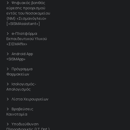
Ψηφιακός βοηθός
εύρεσης προορισμού
εντός του Νοσοκομείου
(ΝΜ) «Σισμανόγλειο»
[«SISMAssistant»]
e-Πλατφόρμα
Εκπαιδευτικού Υλικού
«ΣΙΣΜΑflix»
Android App
«SISMApp»
Πρόγραμμα
Φαρμακείων
Ισολογισμός-
Απολογισμός
Λίστα Χειρουργείων
Βραβεύσεις
Καινοτομία
Υποδιεύθυνση
Πληροφορικής (I.T. Dpt.)