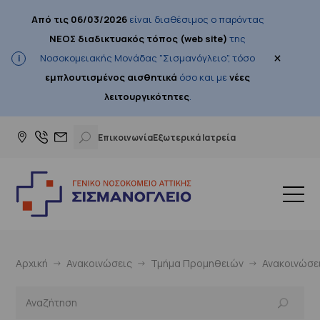
Από τις 06/03/2026
είναι διαθέσιμος ο παρόντας
ΝΕΟΣ διαδικτυακός τόπος (web site)
της
×
Νοσοκομειακής Μονάδας "Σισμανόγλειο", τόσο
εμπλουτισμένος αισθητικά
όσο και με
νέες
λειτουργικότητες
.
Επικοινωνία
Εξωτερικά Ιατρεία
Αρχική
Ανακοινώσεις
Τμήμα Προμηθειών
Ανακοινώσε