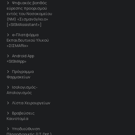
Ψηφιακός βοηθός
εύρεσης προορισμού
εντός του Νοσοκομείου
(ΝΜ) «Σισμανόγλειο»
[«SISMAssistant»]
e-Πλατφόρμα
Εκπαιδευτικού Υλικού
«ΣΙΣΜΑflix»
Android App
«SISMApp»
Πρόγραμμα
Φαρμακείων
Ισολογισμός-
Απολογισμός
Λίστα Χειρουργείων
Βραβεύσεις
Καινοτομία
Υποδιεύθυνση
Πληροφορικής (I.T. Dpt.)