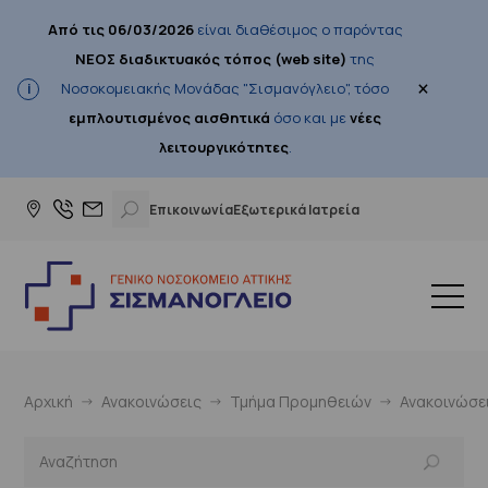
Από τις 06/03/2026
είναι διαθέσιμος ο παρόντας
ΝΕΟΣ διαδικτυακός τόπος (web site)
της
×
Νοσοκομειακής Μονάδας "Σισμανόγλειο", τόσο
εμπλουτισμένος αισθητικά
όσο και με
νέες
λειτουργικότητες
.
Επικοινωνία
Εξωτερικά Ιατρεία
Αρχική
Ανακοινώσεις
Τμήμα Προμηθειών
Ανακοινώσε