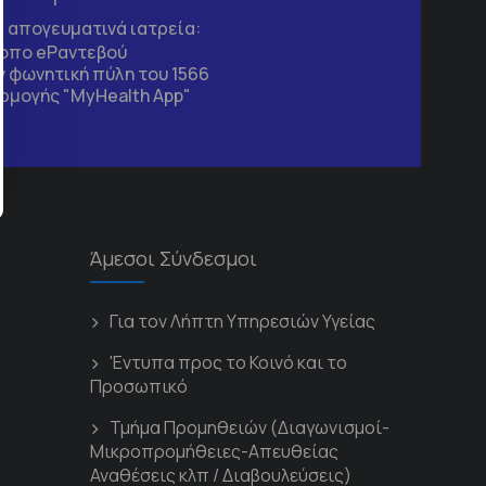
τα απογευματινά ιατρεία:
τοπο
eΡαντεβού
 φωνητική πύλη του 1566
ρμογής "MyHealth App"
Άμεσοι Σύνδεσμοι
Για τον Λήπτη Υπηρεσιών Υγείας
'Εντυπα προς το Κοινό και το
Προσωπικό
Τμήμα Προμηθειών (Διαγωνισμοί-
Μικροπρομήθειες-Απευθείας
Αναθέσεις κλπ / Διαβουλεύσεις)