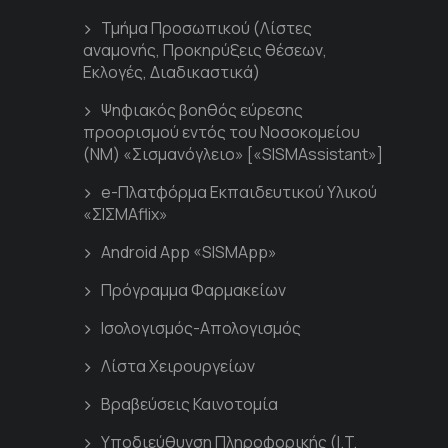
Τμήμα Προσωπικού (Λίστες
αναμονής, Προκηρύξεις θέσεων,
Εκλογές, Διαδικαστικά)
Ψηφιακός βοηθός εύρεσης
προορισμού εντός του Νοσοκομείου
(ΝΜ) «Σισμανόγλειο» [«SISMAssistant»]
e-Πλατφόρμα Εκπαιδευτικού Υλικού
«ΣΙΣΜΑflix»
Android App «SISMApp»
Πρόγραμμα Φαρμακείων
Ισολογισμός-Απολογισμός
Λίστα Χειρουργείων
Βραβεύσεις Καινοτομία
Υποδιεύθυνση Πληροφορικής (I.T.