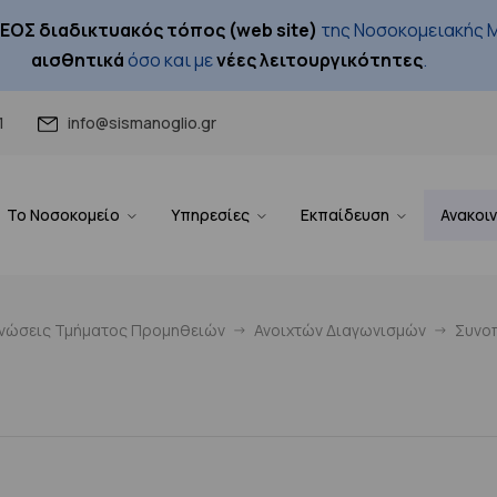
ΕΟΣ διαδικτυακός τόπος (web site)
της Νοσοκομειακής Μ
αισθητικά
όσο και με
νέες λειτουργικότητες
.
1
info@sismanoglio.gr
Το Νοσοκομείο
Υπηρεσίες
Εκπαίδευση
Ανακοι
ινώσεις Τμήματος Προμηθειών
Ανοιχτών Διαγωνισμών
Συνοπ