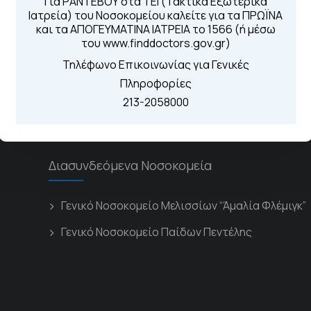
Για ΡΑΝΤΕΒΟΥ στα ΤΕΙ (Τακτικά Εξωτερικά
Ιατρεία) του Νοσοκομείου καλείτε για τα ΠΡΩΪΝΑ
Για τα πρωινά και 
 Περιοχής
και τα ΑΠΟΓΕΥΜΑΤΙΝΑ ΙΑΤΡΕΙΑ το 1566 (ή μέσω
Από τον ιστό
του www.finddoctors.gov.gr)
Καλώντας στην
Μέσω της εφα
Τηλέφωνο Επικοινωνίας για Γενικές
Πληροφορίες
213-2058000
Διασυνδεόμενα Νοσοκομεία
Γενικό Νοσοκομείο Μελισσίων “Άμαλία Φλέμιγκ”
Γενικό Νοσοκομείο Παίδων Πεντέλης