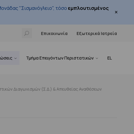
ονάδας "Σισμανόγλειο", τόσο
εμπλουτισμένος
×
Επικοινωνία
Εξωτερικά Ιατρεία
νώσεις
Τμήμα Επειγόντων Περιστατικών
EL
τικών Διαγωνισμών (Σ.Δ.) & Απευθείας Αναθέσεων