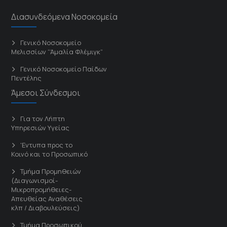
Διασυνδεόμενα Νοσοκομεία
Γενικό Νοσοκομείο
Μελισσίων “Άμαλία Φλέμιγκ”
Γενικό Νοσοκομείο Παίδων
Πεντέλης
Άμεσοι Σύνδεσμοι
Για τον Λήπτη
Υπηρεσιών Υγείας
'Εντυπα προς το
Κοινό και το Προσωπικό
Τμήμα Προμηθειών
(Διαγωνισμοί-
Μικροπρομήθειες-
Απευθείας Αναθέσεις
κλπ / Διαβουλεύσεις)
Τμήμα Προσωπικού