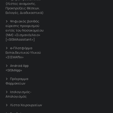
(Λίστες αναμονής,
Προκηρύξεις θέσεων,
Εκλογές, Διαδικαστικά)
Ψηφιακός βοηθός
εύρεσης προορισμού
εντός του Νοσοκομείου
(ΝΜ) «Σισμανόγλειο»
[«SISMAssistant»]
e-Πλατφόρμα
Εκπαιδευτικού Υλικού
«ΣΙΣΜΑflix»
Android App
«SISMApp»
Πρόγραμμα
Φαρμακείων
Ισολογισμός-
Απολογισμός
Λίστα Χειρουργείων