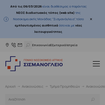
Από τις 06/03/2026
είναι διαθέσιμος ο παρόντας
ΝΕΟΣ διαδικτυακός τόπος (web site)
της
×
Νοσοκομειακής Μονάδας "Σισμανόγλειο", τόσο
εμπλουτισμένος αισθητικά
όσο και με
νέες
λειτουργικότητες
.
Επικοινωνία
Εξωτερικά Ιατρεία
Αρχική
Ανακοινώσεις
Τμήμα Προμηθειών
Ανακοινώσε