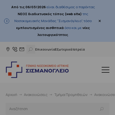
Από τις 06/03/2026
είναι διαθέσιμος ο παρόντας
ΝΕΟΣ διαδικτυακός τόπος (web site)
της
×
Νοσοκομειακής Μονάδας "Σισμανόγλειο", τόσο
εμπλουτισμένος αισθητικά
όσο και με
νέες
λειτουργικότητες
.
Επικοινωνία
Εξωτερικά Ιατρεία
Αρχική
Ανακοινώσεις
Τμήμα Προμηθειών
Ανακοινώσε