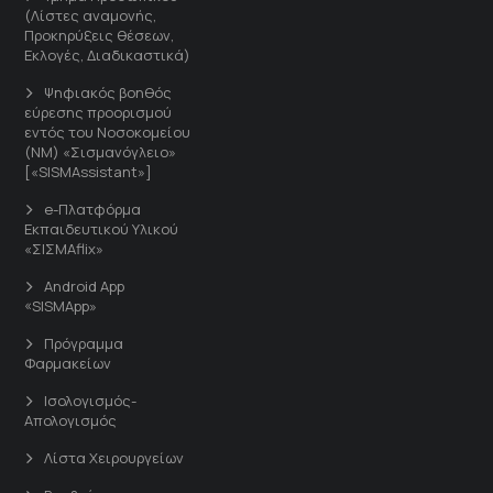
(Λίστες αναμονής,
Προκηρύξεις θέσεων,
Εκλογές, Διαδικαστικά)
Ψηφιακός βοηθός
εύρεσης προορισμού
εντός του Νοσοκομείου
(ΝΜ) «Σισμανόγλειο»
[«SISMAssistant»]
e-Πλατφόρμα
Εκπαιδευτικού Υλικού
«ΣΙΣΜΑflix»
Android App
«SISMApp»
Πρόγραμμα
Φαρμακείων
Ισολογισμός-
Απολογισμός
Λίστα Χειρουργείων