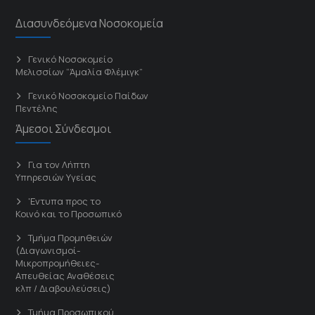
Διασυνδεόμενα Νοσοκομεία
Γενικό Νοσοκομείο
Μελισσίων “Άμαλία Φλέμιγκ”
Γενικό Νοσοκομείο Παίδων
Πεντέλης
Άμεσοι Σύνδεσμοι
Για τον Λήπτη
Υπηρεσιών Υγείας
'Εντυπα προς το
Κοινό και το Προσωπικό
Τμήμα Προμηθειών
(Διαγωνισμοί-
Μικροπρομήθειες-
Απευθείας Αναθέσεις
κλπ / Διαβουλεύσεις)
Τμήμα Προσωπικού