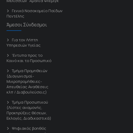
Μελισσίων “Άμαλία Φλέμιγκ”
Γενικό Νοσοκομείο Παίδων
Πεντέλης
Άμεσοι Σύνδεσμοι
Για τον Λήπτη
Υπηρεσιών Υγείας
'Εντυπα προς το
Κοινό και το Προσωπικό
Τμήμα Προμηθειών
(Διαγωνισμοί-
Μικροπρομήθειες-
Απευθείας Αναθέσεις
κλπ / Διαβουλεύσεις)
Τμήμα Προσωπικού
(Λίστες αναμονής,
Προκηρύξεις θέσεων,
Εκλογές, Διαδικαστικά)
Ψηφιακός βοηθός