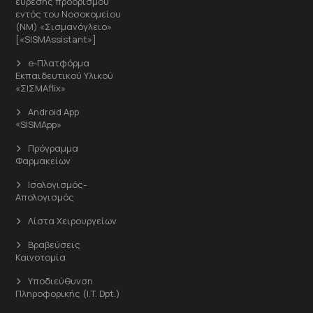
εύρεσης προορισμού
εντός του Νοσοκομείου
(ΝΜ) «Σισμανόγλειο»
[«SISMAssistant»]
e-Πλατφόρμα
Εκπαιδευτικού Υλικού
«ΣΙΣΜΑflix»
Android App
«SISMApp»
Πρόγραμμα
Φαρμακείων
Ισολογισμός-
Απολογισμός
Λίστα Χειρουργείων
Βραβεύσεις
Καινοτομία
Υποδιεύθυνση
Πληροφορικής (I.T. Dpt.)