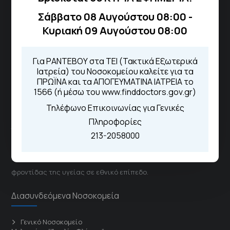
ιατρεία:
Σάββατο 08 Αυγούστου 08:00 -
Από τον ιστότοπο
eΡαντεβού
Κυριακή 09 Αυγούστου 08:00
Καλώντας στην φωνητική πύλη του
1566
Μέσω της εφαρμογής "MyHealth
App"
Για ΡΑΝΤΕΒΟΥ στα ΤΕΙ (Τακτικά Εξωτερικά
Ιατρεία) του Νοσοκομείου καλείτε για τα
ΠΡΩΪΝΑ και τα ΑΠΟΓΕΥΜΑΤΙΝΑ ΙΑΤΡΕΙΑ το
1566 (ή μέσω του www.finddoctors.gov.gr)
ΓΝΑ Νοσοκομείο Σισμανόγλειο - Αμαλία Φλέμιγκ
Τηλέφωνο Επικοινωνίας για Γενικές
Πληροφορίες
Το Σισμανόγλειο συνεργάζεται με άλλα νοσηλευτικά
213-2058000
ιδρύματα και μονάδες υγείας στα πλαίσια εφαρμογής
ειδικών προγραμμάτων βελτίωσης της ποιότητας
φροντίδας της υγείας σε εθνικό επίπεδο.
Διασυνδεόμενα Νοσοκομεία
Γενικό Νοσοκομείο