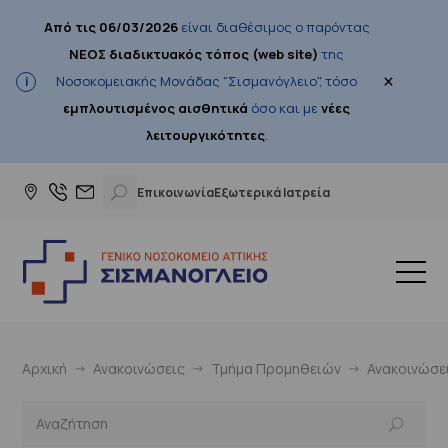
Από τις 06/03/2026
είναι διαθέσιμος ο παρόντας
ΝΕΟΣ διαδικτυακός τόπος (web site)
της
×
Νοσοκομειακής Μονάδας "Σισμανόγλειο", τόσο
εμπλουτισμένος αισθητικά
όσο και με
νέες
λειτουργικότητες
.
Επικοινωνία
Εξωτερικά Ιατρεία
Αρχική
Ανακοινώσεις
Τμήμα Προμηθειών
Ανακοινώσε