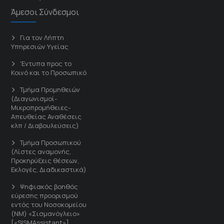
Άμεσοι Σύνδεσμοι
Για τον Λήπτη
Υπηρεσιών Υγείας
'Εντυπα προς το
Κοινό και το Προσωπικό
Τμήμα Προμηθειών
(Διαγωνισμοί-
Μικροπρομήθειες-
Απευθείας Αναθέσεις
κλπ / Διαβουλεύσεις)
Τμήμα Προσωπικού
(Λίστες αναμονής,
Προκηρύξεις θέσεων,
Εκλογές, Διαδικαστικά)
Ψηφιακός βοηθός
εύρεσης προορισμού
εντός του Νοσοκομείου
(ΝΜ) «Σισμανόγλειο»
[«SISMAssistant»]