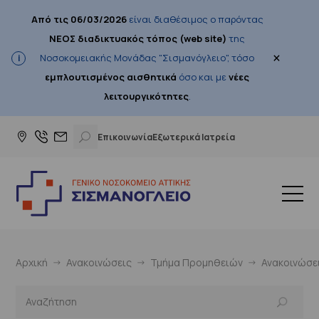
Από τις 06/03/2026
είναι διαθέσιμος ο παρόντας
ΝΕΟΣ διαδικτυακός τόπος (web site)
της
×
Νοσοκομειακής Μονάδας "Σισμανόγλειο", τόσο
εμπλουτισμένος αισθητικά
όσο και με
νέες
λειτουργικότητες
.
Επικοινωνία
Εξωτερικά Ιατρεία
Αρχική
Ανακοινώσεις
Τμήμα Προμηθειών
Ανακοινώσε