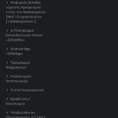
Ψηφιακός βοηθός
εύρεσης προορισμού
εντός του Νοσοκομείου
(ΝΜ) «Σισμανόγλειο»
[«SISMAssistant»]
e-Πλατφόρμα
Εκπαιδευτικού Υλικού
«ΣΙΣΜΑflix»
Android App
«SISMApp»
Πρόγραμμα
Φαρμακείων
Ισολογισμός-
Απολογισμός
Λίστα Χειρουργείων
Βραβεύσεις
Καινοτομία
Υποδιεύθυνση
Πληροφορικής (I.T. Dpt.)