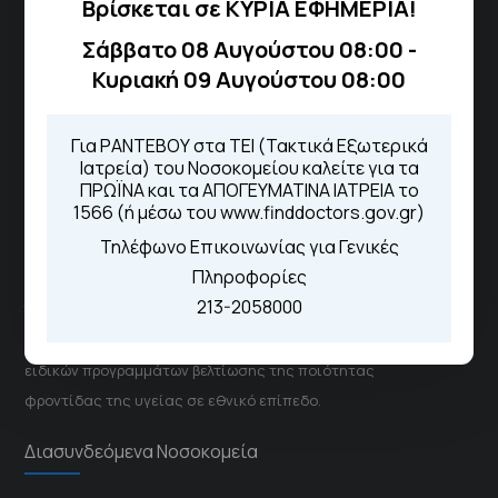
Βρίσκεται σε ΚΥΡΙΑ ΕΦΗΜΕΡΙΑ!
Για τα πρωινά και τα απογευματινά
ιατρεία:
Σάββατο 08 Αυγούστου 08:00 -
Από τον ιστότοπο
eΡαντεβού
Κυριακή 09 Αυγούστου 08:00
Καλώντας στην φωνητική πύλη του
1566
Μέσω της εφαρμογής "MyHealth
Για ΡΑΝΤΕΒΟΥ στα ΤΕΙ (Τακτικά Εξωτερικά
App"
Ιατρεία) του Νοσοκομείου καλείτε για τα
ΠΡΩΪΝΑ και τα ΑΠΟΓΕΥΜΑΤΙΝΑ ΙΑΤΡΕΙΑ το
1566 (ή μέσω του www.finddoctors.gov.gr)
Τηλέφωνο Επικοινωνίας για Γενικές
ΓΝΑ Νοσοκομείο Σισμανόγλειο - Αμαλία Φλέμιγκ
Πληροφορίες
213-2058000
Το Σισμανόγλειο συνεργάζεται με άλλα νοσηλευτικά
ιδρύματα και μονάδες υγείας στα πλαίσια εφαρμογής
ειδικών προγραμμάτων βελτίωσης της ποιότητας
φροντίδας της υγείας σε εθνικό επίπεδο.
Διασυνδεόμενα Νοσοκομεία