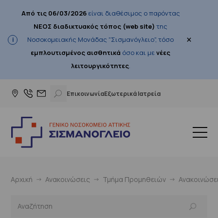
Από τις 06/03/2026
είναι διαθέσιμος ο παρόντας
ΝΕΟΣ διαδικτυακός τόπος (web site)
της
×
Νοσοκομειακής Μονάδας "Σισμανόγλειο", τόσο
εμπλουτισμένος αισθητικά
όσο και με
νέες
λειτουργικότητες
.
Επικοινωνία
Εξωτερικά Ιατρεία
Αρχική
Ανακοινώσεις
Τμήμα Προμηθειών
Ανακοινώσε