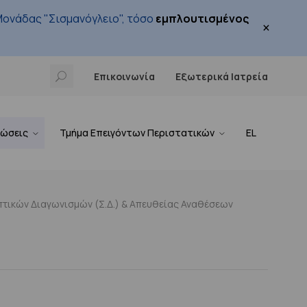
ονάδας "Σισμανόγλειο", τόσο
εμπλουτισμένος
×
Επικοινωνία
Εξωτερικά Ιατρεία
νώσεις
Τμήμα Επειγόντων Περιστατικών
EL
τικών Διαγωνισμών (Σ.Δ.) & Απευθείας Αναθέσεων