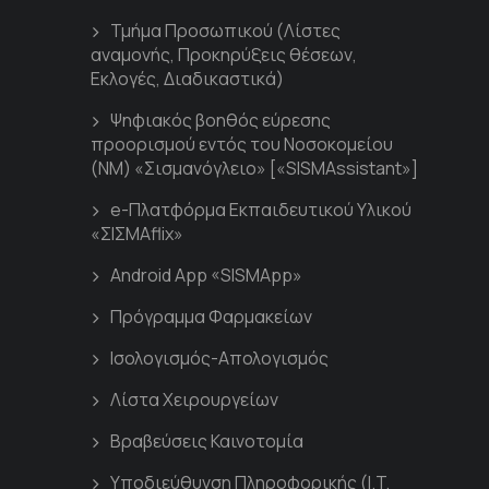
Τμήμα Προσωπικού (Λίστες
αναμονής, Προκηρύξεις θέσεων,
Εκλογές, Διαδικαστικά)
Ψηφιακός βοηθός εύρεσης
προορισμού εντός του Νοσοκομείου
(ΝΜ) «Σισμανόγλειο» [«SISMAssistant»]
e-Πλατφόρμα Εκπαιδευτικού Υλικού
«ΣΙΣΜΑflix»
Android App «SISMApp»
Πρόγραμμα Φαρμακείων
Ισολογισμός-Απολογισμός
Λίστα Χειρουργείων
Βραβεύσεις Καινοτομία
Υποδιεύθυνση Πληροφορικής (I.T.