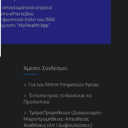
τα απογευματινά ιατρεία:
τοπο
eΡαντεβού
 φωνητική πύλη του 1566
ρμογής "MyHealth App"
Άμεσοι Σύνδεσμοι
Για τον Λήπτη Υπηρεσιών Υγείας
'Εντυπα προς το Κοινό και το
Προσωπικό
Τμήμα Προμηθειών (Διαγωνισμοί-
Μικροπρομήθειες-Απευθείας
Αναθέσεις κλπ / Διαβουλεύσεις)