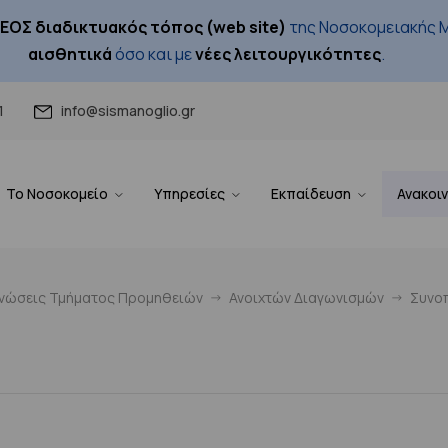
ΕΟΣ διαδικτυακός τόπος (web site)
της Νοσοκομειακής Μ
αισθητικά
όσο και με
νέες λειτουργικότητες
.
1
info@sismanoglio.gr
Το Νοσοκομείο
Υπηρεσίες
Εκπαίδευση
Ανακοι
ινώσεις Τμήματος Προμηθειών
Ανοιχτών Διαγωνισμών
Συνοπ