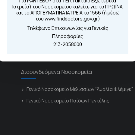
Για ΡΑΝΤΕΒΟΥ στα ΤΕΙ (Τακτικά Εξωτερικά
Ιατρεία) του Νοσοκομείου καλείτε για τα ΠΡΩΪΝΑ
Για τα πρωινά και 
 Περιοχής
και τα ΑΠΟΓΕΥΜΑΤΙΝΑ ΙΑΤΡΕΙΑ το 1566 (ή μέσω
Από τον ιστό
του www.finddoctors.gov.gr)
Καλώντας στην
Μέσω της εφα
Τηλέφωνο Επικοινωνίας για Γενικές
Πληροφορίες
213-2058000
Διασυνδεόμενα Νοσοκομεία
Γενικό Νοσοκομείο Μελισσίων “Άμαλία Φλέμιγκ”
Γενικό Νοσοκομείο Παίδων Πεντέλης