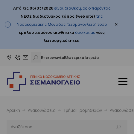
Από τις 06/03/2026
είναι διαθέσιμος ο παρόντας
ΝΕΟΣ διαδικτυακός τόπος (web site)
της
×
Νοσοκομειακής Μονάδας "Σισμανόγλειο", τόσο
εμπλουτισμένος αισθητικά
όσο και με
νέες
λειτουργικότητες
.
Επικοινωνία
Εξωτερικά Ιατρεία
Αρχική
Ανακοινώσεις
Τμήμα Προμηθειών
Ανακοινώσε