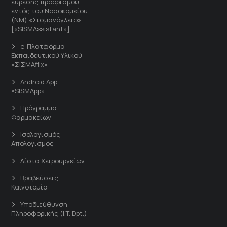
εύρεσης προορισμού
εντός του Νοσοκομείου
(ΝΜ) «Σισμανόγλειο»
[«SISMAssistant»]
e-Πλατφόρμα
Εκπαιδευτικού Υλικού
«ΣΙΣΜΑflix»
Android App
«SISMApp»
Πρόγραμμα
Φαρμακείων
Ισολογισμός-
Απολογισμός
Λίστα Χειρουργείων
Βραβεύσεις
Καινοτομία
Υποδιεύθυνση
Πληροφορικής (I.T. Dpt.)