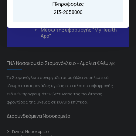
Πληροφορίες
ιατρεία:
Από τον ιστότοπο
eΡαντεβού
213-2058000
Καλώντας στην φωνητική πύλη του
1566
Μέσω της εφαρμογής "MyHealth
App"
ΓΝΑ Νοσοκομείο Σισμανόγλειο - Αμαλία Φλέμιγκ
Το Σισμανόγλειο συνεργάζεται με άλλα νοσηλευτικά
ιδρύματα και μονάδες υγείας στα πλαίσια εφαρμογής
ειδικών προγραμμάτων βελτίωσης της ποιότητας
φροντίδας της υγείας σε εθνικό επίπεδο.
Διασυνδεόμενα Νοσοκομεία
Γενικό Νοσοκομείο