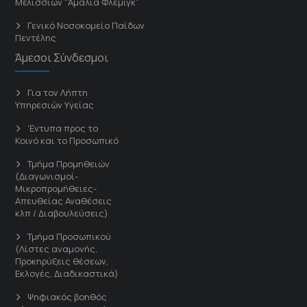
Μελισσίων “Άμαλία Φλέμιγκ”
Γενικό Νοσοκομείο Παίδων
Πεντέλης
Άμεσοι Σύνδεσμοι
Για τον Λήπτη
Υπηρεσιών Υγείας
'Εντυπα προς το
Κοινό και το Προσωπικό
Τμήμα Προμηθειών
(Διαγωνισμοί-
Μικροπρομήθειες-
Απευθείας Αναθέσεις
κλπ / Διαβουλεύσεις)
Τμήμα Προσωπικού
(Λίστες αναμονής,
Προκηρύξεις θέσεων,
Εκλογές, Διαδικαστικά)
Ψηφιακός βοηθός