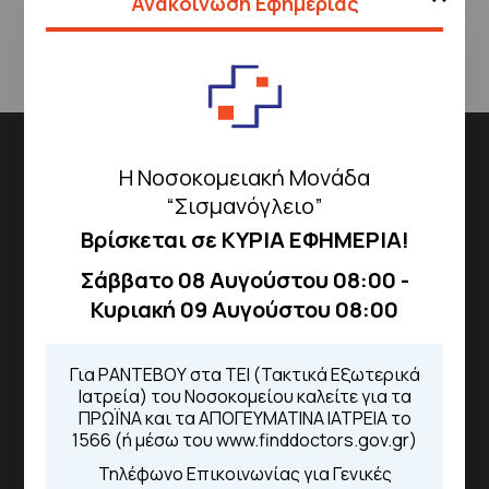
Ανακοίνωση Εφημερίας
Διεύθυνση
Η Νοσοκομειακή Μονάδα
Σισμανόγλειου 1,
“Σισμανόγλειο”
Μαρούσι 151 26,
Χάρτης
Βρίσκεται σε ΚΥΡΙΑ ΕΦΗΜΕΡΙΑ!
Περιοχής
Σάββατο 08 Αυγούστου 08:00 -
Κυριακή 09 Αυγούστου 08:00
Πως να έρθετε με ΜΜΜ
Για ΡΑΝΤΕΒΟΥ στα ΤΕΙ (Τακτικά Εξωτερικά
Ιατρεία) του Νοσοκομείου καλείτε για τα
ΠΡΩΪΝΑ και τα ΑΠΟΓΕΥΜΑΤΙΝΑ ΙΑΤΡΕΙΑ το
1566 (ή μέσω του www.finddoctors.gov.gr)
Τηλέφωνα για Ραντεβού
Τηλέφωνο Επικοινωνίας για Γενικές
Για τα πρωινά και τα απογευματινά