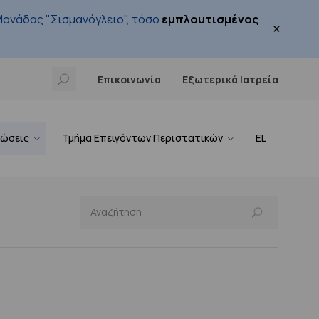
ονάδας "Σισμανόγλειο", τόσο
εμπλουτισμένος
×
Επικοινωνία
Εξωτερικά Ιατρεία
νώσεις
Τμήμα Επειγόντων Περιστατικών
EL