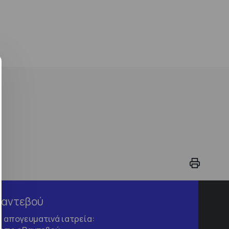
Ραντεβού
τα απογευματινά ιατρεία: