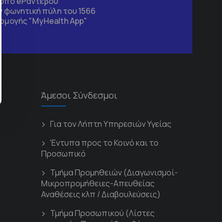
τοπο
eΡαντεβού
 φωνητική πύλη του 1566
ρμογής "MyHealth App"
Άμεσοι Σύνδεσμοι
Για τον Λήπτη Υπηρεσιών Υγείας
'Εντυπα προς το Κοινό και το
Προσωπικό
Τμήμα Προμηθειών (Διαγωνισμοί-
Μικροπρομήθειες-Απευθείας
Αναθέσεις κλπ / Διαβουλεύσεις)
Τμήμα Προσωπικού (Λίστες