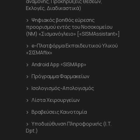
αναμονής, Προκηρύξεις θέσεων,
Εκλογές, Διαδικαστικά)
Ψηφιακός βοηθός εύρεσης
προορισμού εντός του Νοσοκομείου
(ΝΜ) «Σισμανόγλειο» [«SISMAssistant»]
e-Πλατφόρμα Εκπαιδευτικού Υλικού
«ΣΙΣΜΑflix»
Android App «SISMApp»
Πρόγραμμα Φαρμακείων
Ισολογισμός-Απολογισμός
Λίστα Χειρουργείων
Βραβεύσεις Καινοτομία
Υποδιεύθυνση Πληροφορικής (I.T.
Dpt.)