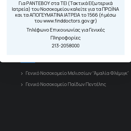
Από τον ιστό
Για ΡΑΝΤΕΒΟΥ στα ΤΕΙ (Τακτικά Εξωτερικά
Καλώντας στην
Ιατρεία) του Νοσοκομείου καλείτε για τα ΠΡΩΪΝΑ
Μέσω της εφα
και τα ΑΠΟΓΕΥΜΑΤΙΝΑ ΙΑΤΡΕΙΑ το 1566 (ή μέσω
του www.finddoctors.gov.gr)
Τηλέφωνο Επικοινωνίας για Γενικές
Πληροφορίες
213-2058000
Διασυνδεόμενα Νοσοκομεία
Γενικό Νοσοκομείο Μελισσίων “Άμαλία Φλέμιγκ”
Γενικό Νοσοκομείο Παίδων Πεντέλης