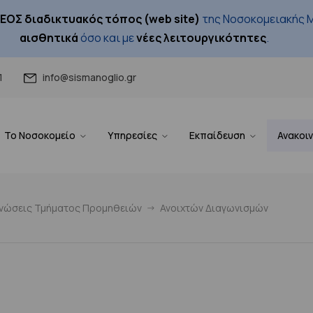
ΕΟΣ διαδικτυακός τόπος (web site)
της Νοσοκομειακής Μ
αισθητικά
όσο και με
νέες λειτουργικότητες
.
1
info@sismanoglio.gr
Το Νοσοκομείο
Υπηρεσίες
Εκπαίδευση
Ανακοι
ινώσεις Τμήματος Προμηθειών
Ανοιχτών Διαγωνισμών