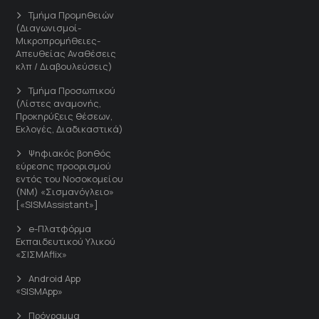
Τμήμα Προμηθειών
(Διαγωνισμοί-
Μικροπρομήθειες-
Απευθείας Αναθέσεις
κλπ / Διαβουλεύσεις)
Τμήμα Προσωπικού
(Λίστες αναμονής,
Προκηρύξεις θέσεων,
Εκλογές, Διαδικαστικά)
Ψηφιακός βοηθός
εύρεσης προορισμού
εντός του Νοσοκομείου
(ΝΜ) «Σισμανόγλειο»
[«SISMAssistant»]
e-Πλατφόρμα
Εκπαιδευτικού Υλικού
«ΣΙΣΜΑflix»
Android App
«SISMApp»
Πρόγραμμα