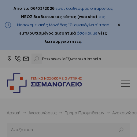
Από τις 06/03/2026
είναι διαθέσιμος ο παρόντας
ΝΕΟΣ διαδικτυακός τόπος (web site)
της
×
Νοσοκομειακής Μονάδας "Σισμανόγλειο", τόσο
εμπλουτισμένος αισθητικά
όσο και με
νέες
λειτουργικότητες
.
Επικοινωνία
Εξωτερικά Ιατρεία
Αρχική
Ανακοινώσεις
Τμήμα Προμηθειών
Ανακοινώσε