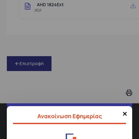
AHD 1824Ext
.PDF
Επιστροφή
×
Διεύθυνση
Ανακοίνωση Εφημερίας
Σισμανόγλειου 1,