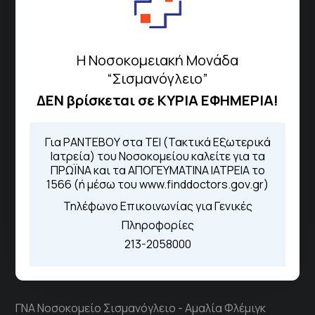
Μαρούσι 151 26,
Χάρτης
Περιοχής
Η Νοσοκομειακή Μονάδα
Πως να έρθετε με ΜΜΜ
“Σισμανόγλειο”
ΔΕΝ βρίσκεται σε ΚΥΡΙΑ ΕΦΗΜΕΡΙΑ!
Τηλέφωνα για Ραντεβού
Για ΡΑΝΤΕΒΟΥ στα ΤΕΙ (Τακτικά Εξωτερικά
Ιατρεία) του Νοσοκομείου καλείτε για τα
Για τα πρωινά και τα απογευματινά
ΠΡΩΪΝΑ και τα ΑΠΟΓΕΥΜΑΤΙΝΑ ΙΑΤΡΕΙΑ το
ιατρεία:
1566 (ή μέσω του www.finddoctors.gov.gr)
Από τον ιστότοπο
eΡαντεβού
Καλώντας στην φωνητική πύλη του
Τηλέφωνο Επικοινωνίας για Γενικές
1566
Πληροφορίες
Μέσω της εφαρμογής "MyHealth
213-2058000
App"
ΓΝΑ Νοσοκομείο Σισμανόγλειο - Αμαλία Φλέμιγκ