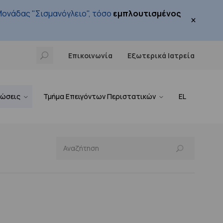
ονάδας "Σισμανόγλειο", τόσο
εμπλουτισμένος
×
Επικοινωνία
Εξωτερικά Ιατρεία
νώσεις
Τμήμα Επειγόντων Περιστατικών
EL