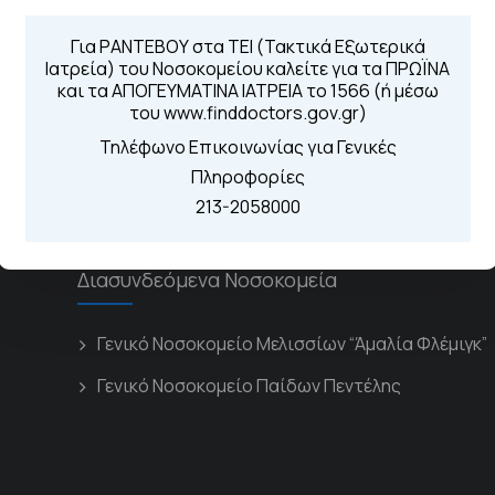
Τηλέφωνα για 
Για τα πρωινά και 
Για ΡΑΝΤΕΒΟΥ στα ΤΕΙ (Τακτικά Εξωτερικά
 Περιοχής
Ιατρεία) του Νοσοκομείου καλείτε για τα ΠΡΩΪΝΑ
Από τον ιστό
και τα ΑΠΟΓΕΥΜΑΤΙΝΑ ΙΑΤΡΕΙΑ το 1566 (ή μέσω
Καλώντας στην
του www.finddoctors.gov.gr)
Μέσω της εφα
Τηλέφωνο Επικοινωνίας για Γενικές
Πληροφορίες
213-2058000
Διασυνδεόμενα Νοσοκομεία
Γενικό Νοσοκομείο Μελισσίων “Άμαλία Φλέμιγκ”
Γενικό Νοσοκομείο Παίδων Πεντέλης