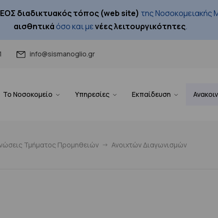
ΕΟΣ διαδικτυακός τόπος (web site)
της Νοσοκομειακής Μ
αισθητικά
όσο και με
νέες λειτουργικότητες
.
1
info@sismanoglio.gr
Το Νοσοκομείο
Υπηρεσίες
Εκπαίδευση
Ανακοι
ινώσεις Τμήματος Προμηθειών
Ανοιχτών Διαγωνισμών