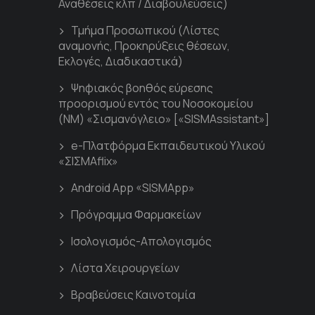
Αναθέσεις κλπ / Διαβουλεύσεις)
Τμήμα Προσωπικού (Λίστες
αναμονής, Προκηρύξεις θέσεων,
Εκλογές, Διαδικαστικά)
Ψηφιακός βοηθός εύρεσης
προορισμού εντός του Νοσοκομείου
(ΝΜ) «Σισμανόγλειο» [«SISMAssistant»]
e-Πλατφόρμα Εκπαιδευτικού Υλικού
«ΣΙΣΜΑflix»
Android App «SISMApp»
Πρόγραμμα Φαρμακείων
Ισολογισμός-Απολογισμός
Λίστα Χειρουργείων
Βραβεύσεις Καινοτομία