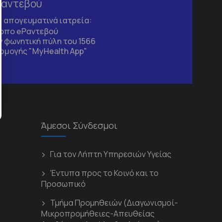
Ραντεβού
τα απογευματινά ιατρεία:
τοπο
eΡαντεβού
 φωνητική πύλη του 1566
ρμογής "MyHealth App"
Άμεσοι Σύνδεσμοι
Για τον Λήπτη Υπηρεσιών Υγείας
'Εντυπα προς το Κοινό και το
Προσωπικό
Τμήμα Προμηθειών (Διαγωνισμοί-
Μικροπρομήθειες-Απευθείας