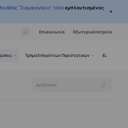
ονάδας "Σισμανόγλειο", τόσο
εμπλουτισμένος
×
Επικοινωνία
Εξωτερικά Ιατρεία
νώσεις
Τμήμα Επειγόντων Περιστατικών
EL