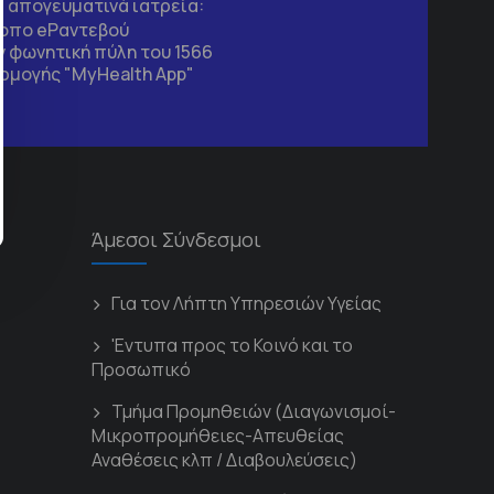
τα απογευματινά ιατρεία:
τοπο
eΡαντεβού
 φωνητική πύλη του 1566
ρμογής "MyHealth App"
Άμεσοι Σύνδεσμοι
Για τον Λήπτη Υπηρεσιών Υγείας
'Εντυπα προς το Κοινό και το
Προσωπικό
Τμήμα Προμηθειών (Διαγωνισμοί-
Μικροπρομήθειες-Απευθείας
Αναθέσεις κλπ / Διαβουλεύσεις)