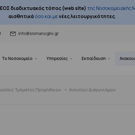
ΕΟΣ διαδικτυακός τόπος (web site)
της Νοσοκομειακής Μ
αισθητικά
όσο και με
νέες λειτουργικότητες
.
1
info@sismanoglio.gr
Το Νοσοκομείο
Υπηρεσίες
Εκπαίδευση
Ανακοι
ινώσεις Τμήματος Προμηθειών
Ανοιχτών Διαγωνισμών