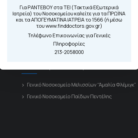
Για τα πρωινά και 
 Περιοχής
Για ΡΑΝΤΕΒΟΥ στα ΤΕΙ (Τακτικά Εξωτερικά
Από τον ιστό
Ιατρεία) του Νοσοκομείου καλείτε για τα ΠΡΩΪΝΑ
Καλώντας στην
και τα ΑΠΟΓΕΥΜΑΤΙΝΑ ΙΑΤΡΕΙΑ το 1566 (ή μέσω
Μέσω της εφα
του www.finddoctors.gov.gr)
Τηλέφωνο Επικοινωνίας για Γενικές
Πληροφορίες
213-2058000
Διασυνδεόμενα Νοσοκομεία
Γενικό Νοσοκομείο Μελισσίων “Άμαλία Φλέμιγκ”
Γενικό Νοσοκομείο Παίδων Πεντέλης