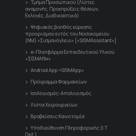
Τμήμα Προσωπικού (Λίστες
αναμονής, Προκηρύξεις θέσεων,
Εκλογές, Διαδικαστικά)
Ψηφιακός βοηθός εύρεσης
προορισμού εντός του Νοσοκομείου
(ΝΜ) «Σισμανόγλειο» [«SISMAssistant»]
e-Πλατφόρμα Εκπαιδευτικού Υλικού
«ΣΙΣΜΑflix»
Android App «SISMApp»
Πρόγραμμα Φαρμακείων
Ισολογισμός-Απολογισμός
Λίστα Χειρουργείων
Βραβεύσεις Καινοτομία
Υποδιεύθυνση Πληροφορικής (I.T.
Dpt.)