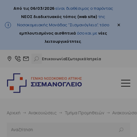
Από τις 06/03/2026
είναι διαθέσιμος ο παρόντας
ΝΕΟΣ διαδικτυακός τόπος (web site)
της
×
Νοσοκομειακής Μονάδας "Σισμανόγλειο", τόσο
εμπλουτισμένος αισθητικά
όσο και με
νέες
λειτουργικότητες
.
Επικοινωνία
Εξωτερικά Ιατρεία
Αρχική
Ανακοινώσεις
Τμήμα Προμηθειών
Ανακοινώσε