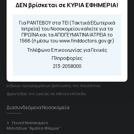
ΔΕΝ βρίσκεται σε ΚΥΡΙΑ ΕΦΗΜΕΡΙΑ!
Από τον ιστότοπο
eΡαντεβού
Καλώντας στην φωνητική πύλη του
1566
Μέσω της εφαρμογής "MyHealth
Για ΡΑΝΤΕΒΟΥ στα ΤΕΙ (Τακτικά Εξωτερικά
App"
Ιατρεία) του Νοσοκομείου καλείτε για τα
ΠΡΩΪΝΑ και τα ΑΠΟΓΕΥΜΑΤΙΝΑ ΙΑΤΡΕΙΑ το
1566 (ή μέσω του www.finddoctors.gov.gr)
Τηλέφωνο Επικοινωνίας για Γενικές
ΓΝΑ Νοσοκομείο Σισμανόγλειο - Αμαλία Φλέμιγκ
Πληροφορίες
213-2058000
Το Σισμανόγλειο συνεργάζεται με άλλα νοσηλευτικά
ιδρύματα και μονάδες υγείας στα πλαίσια εφαρμογής
ειδικών προγραμμάτων βελτίωσης της ποιότητας
φροντίδας της υγείας σε εθνικό επίπεδο.
Διασυνδεόμενα Νοσοκομεία
Γενικό Νοσοκομείο
Μελισσίων “Άμαλία Φλέμιγκ”