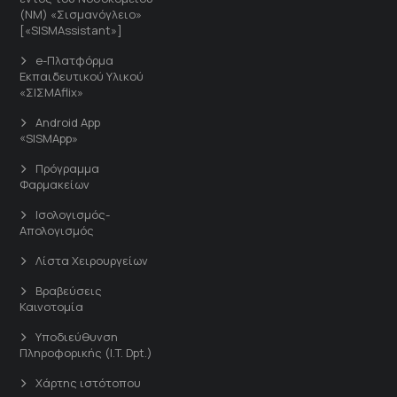
(ΝΜ) «Σισμανόγλειο»
[«SISMAssistant»]
e-Πλατφόρμα
Εκπαιδευτικού Υλικού
«ΣΙΣΜΑflix»
Android App
«SISMApp»
Πρόγραμμα
Φαρμακείων
Ισολογισμός-
Απολογισμός
Λίστα Χειρουργείων
Βραβεύσεις
Καινοτομία
Υποδιεύθυνση
Πληροφορικής (I.T. Dpt.)
Χάρτης ιστότοπου