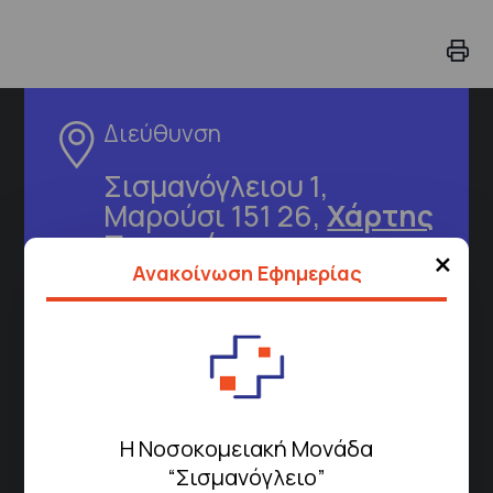
Διεύθυνση
Σισμανόγλειου 1,
Μαρούσι 151 26,
Χάρτης
Περιοχής
×
Ανακοίνωση Εφημερίας
Πως να έρθετε με ΜΜΜ
Τηλέφωνα για Ραντεβού
Η Νοσοκομειακή Μονάδα
Για τα πρωινά και τα απογευματινά
“Σισμανόγλειο”
ιατρεία: