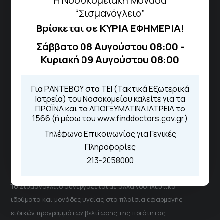
Η Νοσοκομειακή Μονάδα
“Σισμανόγλειο”
Βρίσκεται σε ΚΥΡΙΑ ΕΦΗΜΕΡΙΑ!
Τηλέφωνα για Ραντεβού
Σάββατο 08 Αυγούστου 08:00 -
Για τα πρωινά και τα απογευματινά
Κυριακή 09 Αυγούστου 08:00
ιατρεία:
Από τον ιστότοπο
eΡαντεβού
Για ΡΑΝΤΕΒΟΥ στα ΤΕΙ (Τακτικά Εξωτερικά
Καλώντας στην φωνητική πύλη του
Ιατρεία) του Νοσοκομείου καλείτε για τα
1566
ΠΡΩΪΝΑ και τα ΑΠΟΓΕΥΜΑΤΙΝΑ ΙΑΤΡΕΙΑ το
Μέσω της εφαρμογής "MyHealth
1566 (ή μέσω του www.finddoctors.gov.gr)
App"
Τηλέφωνο Επικοινωνίας για Γενικές
Πληροφορίες
213-2058000
ΓΝΑ Νοσοκομείο Σισμανόγλειο - Αμαλία Φλέμιγκ
Το Σισμανόγλειο συνεργάζεται με άλλα νοσηλευτικά
ιδρύματα και μονάδες υγείας στα πλαίσια εφαρμογής
ειδικών προγραμμάτων βελτίωσης της ποιότητας