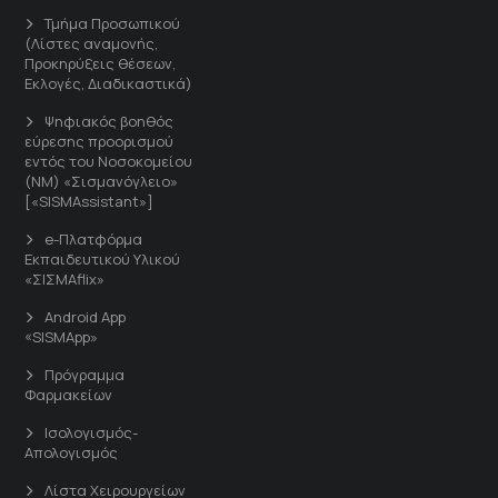
Τμήμα Προσωπικού
(Λίστες αναμονής,
Προκηρύξεις θέσεων,
Εκλογές, Διαδικαστικά)
Ψηφιακός βοηθός
εύρεσης προορισμού
εντός του Νοσοκομείου
(ΝΜ) «Σισμανόγλειο»
[«SISMAssistant»]
e-Πλατφόρμα
Εκπαιδευτικού Υλικού
«ΣΙΣΜΑflix»
Android App
«SISMApp»
Πρόγραμμα
Φαρμακείων
Ισολογισμός-
Απολογισμός
Λίστα Χειρουργείων