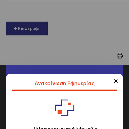
Επιστροφή
Διεύθυνση
×
Ανακοίνωση Εφημερίας
Σισμανόγλειου 1,
Μαρούσι 151 26,
Χάρτης
Περιοχής
Πως να έρθετε με ΜΜΜ