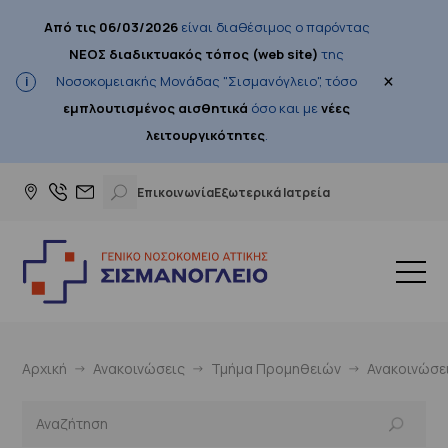
Από τις 06/03/2026
είναι διαθέσιμος ο παρόντας
ΝΕΟΣ διαδικτυακός τόπος (web site)
της
×
Νοσοκομειακής Μονάδας "Σισμανόγλειο", τόσο
εμπλουτισμένος αισθητικά
όσο και με
νέες
λειτουργικότητες
.
Επικοινωνία
Εξωτερικά Ιατρεία
Αρχική
Ανακοινώσεις
Τμήμα Προμηθειών
Ανακοινώσε