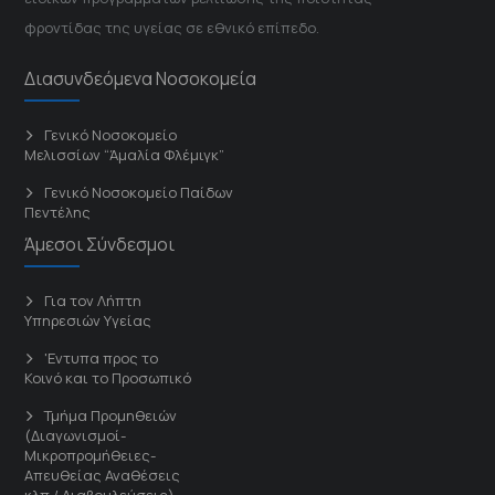
φροντίδας της υγείας σε εθνικό επίπεδο.
Διασυνδεόμενα Νοσοκομεία
Γενικό Νοσοκομείο
Μελισσίων “Άμαλία Φλέμιγκ”
Γενικό Νοσοκομείο Παίδων
Πεντέλης
Άμεσοι Σύνδεσμοι
Για τον Λήπτη
Υπηρεσιών Υγείας
'Εντυπα προς το
Κοινό και το Προσωπικό
Τμήμα Προμηθειών
(Διαγωνισμοί-
Μικροπρομήθειες-
Απευθείας Αναθέσεις
κλπ / Διαβουλεύσεις)