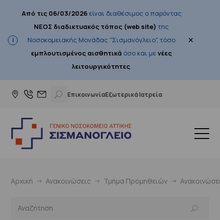
Από τις 06/03/2026
είναι διαθέσιμος ο παρόντας
ΝΕΟΣ διαδικτυακός τόπος (web site)
της
×
Νοσοκομειακής Μονάδας "Σισμανόγλειο", τόσο
εμπλουτισμένος αισθητικά
όσο και με
νέες
λειτουργικότητες
.
Επικοινωνία
Εξωτερικά Ιατρεία
Αρχική
Ανακοινώσεις
Τμήμα Προμηθειών
Ανακοινώσε