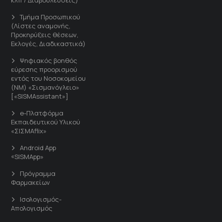
Τμήμα Προσωπικού
(Λίστες αναμονής,
Προκηρύξεις θέσεων,
Εκλογές, Διαδικαστικά)
Ψηφιακός βοηθός
εύρεσης προορισμού
εντός του Νοσοκομείου
(ΝΜ) «Σισμανόγλειο»
[«SISMAssistant»]
e-Πλατφόρμα
Εκπαιδευτικού Υλικού
«ΣΙΣΜΑflix»
Android App
«SISMApp»
Πρόγραμμα
Φαρμακείων
Ισολογισμός-
Απολογισμός