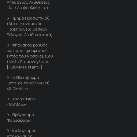
Απευθείας Αναθέσεις
κλπ / Διαβουλεύσεις)
Τμήμα Προσωπικού
(Λίστες αναμονής,
Προκηρύξεις θέσεων,
Εκλογές, Διαδικαστικά)
Ψηφιακός βοηθός
εύρεσης προορισμού
εντός του Νοσοκομείου
(ΝΜ) «Σισμανόγλειο»
[«SISMAssistant»]
e-Πλατφόρμα
Εκπαιδευτικού Υλικού
«ΣΙΣΜΑflix»
Android App
«SISMApp»
Πρόγραμμα
Φαρμακείων
Ισολογισμός-
Απολογισμός