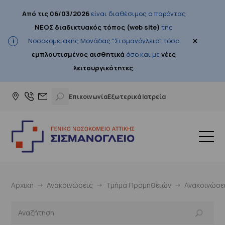
Από τις 06/03/2026
είναι διαθέσιμος ο παρόντας
ΝΕΟΣ διαδικτυακός τόπος (web site)
της
×
Νοσοκομειακής Μονάδας "Σισμανόγλειο", τόσο
εμπλουτισμένος αισθητικά
όσο και με
νέες
λειτουργικότητες
.
Επικοινωνία
Εξωτερικά Ιατρεία
Αρχική
Ανακοινώσεις
Τμήμα Προμηθειών
Ανακοινώσε