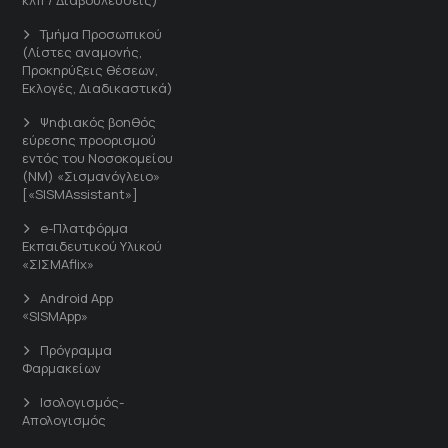
Τμήμα Προσωπικού
(Λίστες αναμονής,
Προκηρύξεις θέσεων,
Εκλογές, Διαδικαστικά)
Ψηφιακός βοηθός
εύρεσης προορισμού
εντός του Νοσοκομείου
(ΝΜ) «Σισμανόγλειο»
[«SISMAssistant»]
e-Πλατφόρμα
Εκπαιδευτικού Υλικού
«ΣΙΣΜΑflix»
Android App
«SISMApp»
Πρόγραμμα
Φαρμακείων
Ισολογισμός-
Απολογισμός