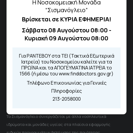
Πως να έρθετε με ΜΜΜ
Η Νοσοκομειακή Μονάδα
“Σισμανόγλειο”
Βρίσκεται σε ΚΥΡΙΑ ΕΦΗΜΕΡΙΑ!
Τηλέφωνα για Ραντεβού
Σάββατο 08 Αυγούστου 08:00 -
Κυριακή 09 Αυγούστου 08:00
Για τα πρωινά και τα απογευματινά
ιατρεία:
Από τον ιστότοπο
eΡαντεβού
Για ΡΑΝΤΕΒΟΥ στα ΤΕΙ (Τακτικά Εξωτερικά
Καλώντας στην φωνητική πύλη του
Ιατρεία) του Νοσοκομείου καλείτε για τα
1566
ΠΡΩΪΝΑ και τα ΑΠΟΓΕΥΜΑΤΙΝΑ ΙΑΤΡΕΙΑ το
Μέσω της εφαρμογής "MyHealth
1566 (ή μέσω του www.finddoctors.gov.gr)
App"
Τηλέφωνο Επικοινωνίας για Γενικές
Πληροφορίες
213-2058000
ΓΝΑ Νοσοκομείο Σισμανόγλειο - Αμαλία Φλέμιγκ
Το Σισμανόγλειο συνεργάζεται με άλλα νοσηλευτικά
ιδρύματα και μονάδες υγείας στα πλαίσια εφαρμογής
ειδικών προγραμμάτων βελτίωσης της ποιότητας