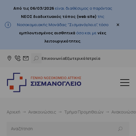
Από τις 06/03/2026
είναι διαθέσιμος ο παρόντας
ΝΕΟΣ διαδικτυακός τόπος (web site)
της
×
Νοσοκομειακής Μονάδας "Σισμανόγλειο", τόσο
εμπλουτισμένος αισθητικά
όσο και με
νέες
λειτουργικότητες
.
Επικοινωνία
Εξωτερικά Ιατρεία
Αρχική
Ανακοινώσεις
Τμήμα Προμηθειών
Ανακοινώσε