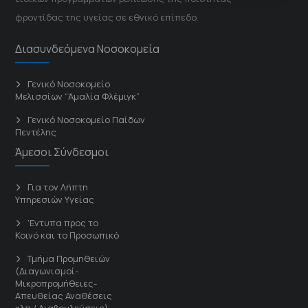
φροντίδας της υγείας σε εθνικό επίπεδο.
Διασυνδεόμενα Νοσοκομεία
Γενικό Νοσοκομείο
Μελισσίων “Άμαλία Φλέμιγκ”
Γενικό Νοσοκομείο Παίδων
Πεντέλης
Άμεσοι Σύνδεσμοι
Για τον Λήπτη
Υπηρεσιών Υγείας
'Εντυπα προς το
Κοινό και το Προσωπικό
Τμήμα Προμηθειών
(Διαγωνισμοί-
Μικροπρομήθειες-
Απευθείας Αναθέσεις
κλπ / Διαβουλεύσεις)